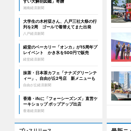
すい大解剖図鑑」寄贈
湘南経済新聞
大学生の木村栞さん、八戸三社大祭の行
列を2周 ゴールで着替えてまた出発
八戸経済新聞
経堂のベーカリー「オンカ」が15周年プ
レイベント かき氷を500円で販売
経堂経済新聞
抹茶・日本茶カフェ「ナナズグリーンテ
ィー」、自由が丘2号店 新メニューも
自由が丘経済新聞
香港・ifcに「フォーシーズンズ」直営ケ
ーキショップ ポップアップ出店
香港経済新聞
プレスリリース
最新ニ