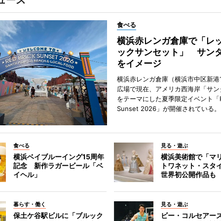
食べる
横浜赤レンガ倉庫で「レ
ックサンセット」 サン
をイメージ
横浜赤レンガ倉庫（横浜市中区新港
広場で現在、アメリカ西海岸「サン
をテーマにした夏季限定イベント「Red
Sunset 2026」が開催されている。
食べる
見る・遊ぶ
横浜ベイブルーイング15周年
横浜美術館で「マ
記念 新作ラガービール「ベ
トワネット・スタ
イヘル」
世界初公開作品も
暮らす・働く
見る・遊ぶ
保土ケ谷駅ビルに「ブルック
ビー・コルセアー