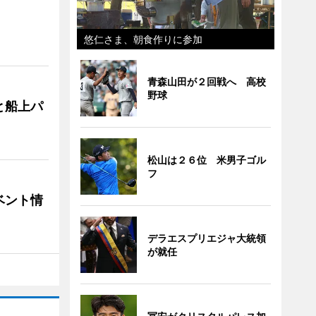
悠仁さま、朝食作りに参加
青森山田が２回戦へ 高校
野球
と船上パ
松山は２６位 米男子ゴル
フ
ベント情
デラエスプリエジャ大統領
が就任