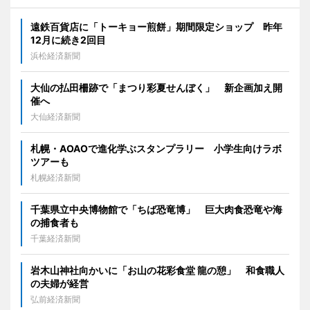
遠鉄百貨店に「トーキョー煎餅」期間限定ショップ 昨年
12月に続き2回目
浜松経済新聞
大仙の払田柵跡で「まつり彩夏せんぼく」 新企画加え開
催へ
大仙経済新聞
札幌・AOAOで進化学ぶスタンプラリー 小学生向けラボ
ツアーも
札幌経済新聞
千葉県立中央博物館で「ちば恐竜博」 巨大肉食恐竜や海
の捕食者も
千葉経済新聞
岩木山神社向かいに「お山の花彩食堂 龍の憩」 和食職人
の夫婦が経営
弘前経済新聞