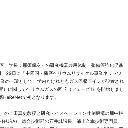
区、学長：那須保友）の研究機器共用体制・整備等強化促進
8日、29日に「中四国・播磨ヘリウムリサイクル事業ネットワ
」事業の一環として、学内だけれどもガス回収ラインが設置され
装置）に関してヘリウムガスの回収（フェーズ1）を開始しまし
HeReNetで初となります。
）の上田真史教授と研究・イノベーション共創機構の畑中耕
任URA)、総合技術部の石井誠課長、浦上久幸技術専門員、