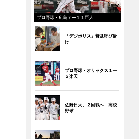
プロ野球・広島７―１１巨人
「デジポリス」普及呼び掛
け
プロ野球・オリックス１―
３楽天
佐野日大、２回戦へ 高校
野球