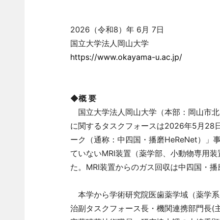
2026（令和8）年 6月 7日
国立大学法人岡山大学
https://www.okayama-u.ac.jp/
◆概 要
国立大学法人岡山大学（本部：岡山市北
に関するタスクフォースは2026年5月2
ーク（通称：中四国・播磨HeReNet）
ていないMRI装置（薬学部、小動物専用
た。MRI装置からのガス回収は中四国・播磨
本学から学術研究院医歯薬学域（薬学系
治副タスクフォース長・機関連携部門長(主