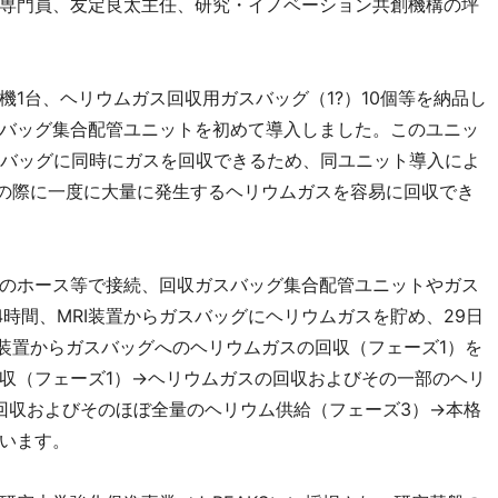
専門員、友定良太主任、研究・イノベーション共創機構の坪
1台、ヘリウムガス回収用ガスバッグ（1?）10個等を納品し
バッグ集合配管ユニットを初めて導入しました。このユニッ
のバッグに同時にガスを回収できるため、同ユニット導入によ
業の際に一度に大量に発生するヘリウムガスを容易に回収でき
用のホース等で接続、回収ガスバッグ集合配管ユニットやガス
時間、MRI装置からガスバッグにヘリウムガスを貯め、29日
I装置からガスバッグへのヘリウムガスの回収（フェーズ1）を
収（フェーズ1）→ヘリウムガスの回収およびその一部のヘリ
回収およびそのほぼ全量のヘリウム供給（フェーズ3）→本格
います。