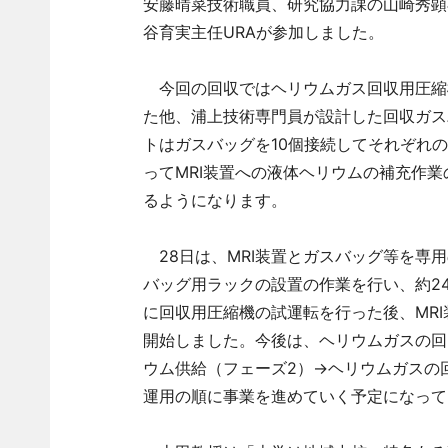
安藤晴菜技術職員、研究協力課の山崎秀顕
谷育実主任URAが参加しました。
今回の回収ではヘリウムガス回収用圧縮機
た他、浦上技術専門員が設計した回収ガス
トはガスバッグを10個接続してそれぞれ
ってMRI装置への液体ヘリウムの補充作
るようになります。
28日は、MRI装置とガスバッグ等を専
バッグ用ラックの設置の作業を行い、約24
に回収用圧縮機の試運転を行った後、MR
開始しました。今後は、ヘリウムガスの回
ウム供給（フェーズ2）→ヘリウムガスの
運用の順に事業を進めていく予定になって