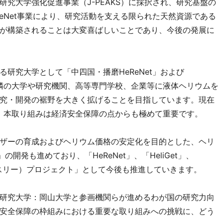
究大学強化促進事業（J-PEAKS）に採択され、研究基盤の
eNet事業により、研究活動を支える限られた天然資源である
が構築されることは大変喜ばしいことであり、今後の発展に
研究大学として「中四国・播磨HeReNet」および
ず近隣の大学や研究機関、高等専門学校、企業等に液体ヘリウムを
究・開発の裾野を大きく拡げることを目指しています。現在
め、本取り組みは経済安全保障の点からも極めて重要です。
ザーの育成およびヘリウム価格の安定化を目的とした、ヘリ
の開発も進めており、「HeReNet」、「HeliGet」、
3”（スリー）プロジェクト」として今後も推進していきます。
研究大学：岡山大学と参画機関らが進めるわが国の研究力向
安全保障の枠組みにおける重要な取り組みへの挑戦に、どう