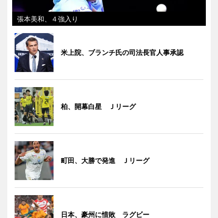
張本美和、４強入り
米上院、ブランチ氏の司法長官人事承認
柏、開幕白星 Ｊリーグ
町田、大勝で発進 Ｊリーグ
日本、豪州に惜敗 ラグビー