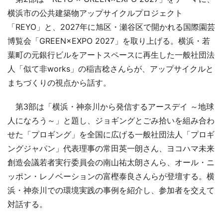
横浜市の公共建築物アップサイクルプロジェクト
「REYO」と、2027年に旭区・瀬谷区で開かれる国際園芸
博覧会「GREEN×EXPO 2027」を取り上げる。横浜・若
葉町の元銀行ビルをアートスペースに再生した一般社団法
人「似て非works」の稲吉稔さんらが、アップサイクルと
まちづくりの視点から話す。
第3部は「横浜・神奈川から発信するアースデイ ～地球
人になろう～」と題し、ジョギングとごみ拾いを組み合わ
せた「プロギング」を全国に広げる一般社団法人「プロギ
ングジャパン」代表理事の常田英一朗さん、ヨコハマ未来
創造会議若者実行委員会の南山祐太朗さんら、オール・ニ
ッポン・レノベーションの富樫泰良さんらが登壇する。横
浜・神奈川での環境実践の事例を紹介し、参加者を交えて
対話する。