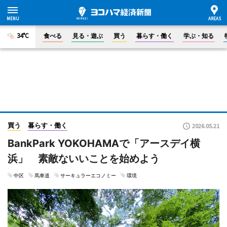
34°C
食べる
見る・遊ぶ
買う
暮らす・働く
学ぶ・知る
買う
暮らす・働く
2026.05.21
BankPark YOKOHAMAで「アースデイ横
浜」 素敵ないいことを始めよう
中区
馬車道
サーキュラーエコノミー
環境