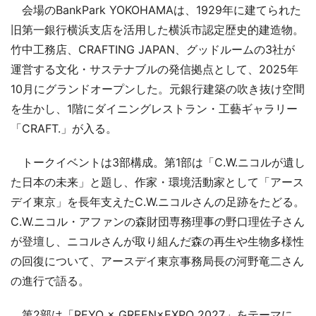
会場のBankPark YOKOHAMAは、1929年に建てられた
旧第一銀行横浜支店を活用した横浜市認定歴史的建造物。
竹中工務店、CRAFTING JAPAN、グッドルームの3社が
運営する文化・サステナブルの発信拠点として、2025年
10月にグランドオープンした。元銀行建築の吹き抜け空間
を生かし、1階にダイニングレストラン・工藝ギャラリー
「CRAFT.」が入る。
トークイベントは3部構成。第1部は「C.W.ニコルが遺し
た日本の未来」と題し、作家・環境活動家として「アース
デイ東京」を長年支えたC.W.ニコルさんの足跡をたどる。
C.W.ニコル・アファンの森財団専務理事の野口理佐子さん
が登壇し、ニコルさんが取り組んだ森の再生や生物多様性
の回復について、アースデイ東京事務局長の河野竜二さん
の進行で語る。
第2部は「REYO × GREEN×EXPO 2027」をテーマに、