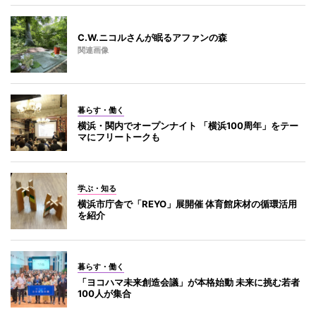
C.W.ニコルさんが眠るアファンの森
関連画像
暮らす・働く
横浜・関内でオープンナイト 「横浜100周年」をテー
マにフリートークも
学ぶ・知る
横浜市庁舎で「REYO」展開催 体育館床材の循環活用
を紹介
暮らす・働く
「ヨコハマ未来創造会議」が本格始動 未来に挑む若者
100人が集合