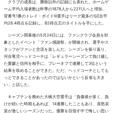
クラブの成長は、勝敗以外の記録にも表れた。ホームゲ
ーム平均入場者数は昨季の1878人から2211人へと増加。
背番号1番のトレイ・ボイドIII選手はリーグ最多の1試合平
均28.4得点を記録し、B2得点王のタイトルを手にした。
シーズン閉幕後の5月24日には、ファンクラブ会員を対
象としたイベント「ファン感謝祭」が開催され、選手やス
タッフがファンと交流を楽しんだ。シーズンを振り返り、
河合竜児ヘッドコーチは「レギュラーシーズンで負け越し
た愛媛と信州を相手に、プレーオフで連勝して3位という
結果を収めることができた。ただ、ヘッドコーチとしても
っとできることがあったのではないかという反省も大き
い」と話した。
キャプテンを務めた大橋大空選手は「負傷者が多く、負
けが続いた時期もあれば、14連勝したこともあり、喜怒哀
楽が激しいシーズンだった。優勝を目指す中で悔しい思い