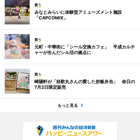
買う
みなとみらいに体験型アミューズメント施設
「CAPCOMIX」
買う
元町・中華街に「シール交換カフェ」 平成カルチ
ャーが生んだシル活の拠点に
買う
崎陽軒が「桂歌丸さんの愛した炒飯弁当」 命日の
7月2日限定販売
もっと見る