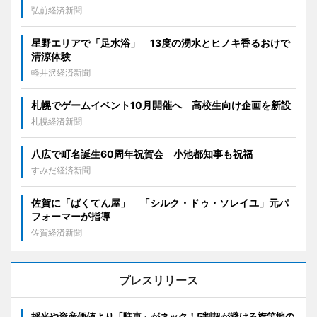
弘前経済新聞
星野エリアで「足水浴」 13度の湧水とヒノキ香るおけで
清涼体験
軽井沢経済新聞
札幌でゲームイベント10月開催へ 高校生向け企画を新設
札幌経済新聞
八広で町名誕生60周年祝賀会 小池都知事も祝福
すみだ経済新聞
佐賀に「ばくてん屋」 「シルク・ドゥ・ソレイユ」元パ
フォーマーが指導
佐賀経済新聞
プレスリリース
採光や資産価値より「駐車」がネック！5割超が避ける旗竿地の