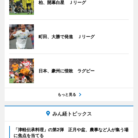
柏、開幕白星 Ｊリーグ
町田、大勝で発進 Ｊリーグ
日本、豪州に惜敗 ラグビー
もっと見る
みん経トピックス
「津軽伝承料理」の第2弾 正月や盆、農事など人が集う場
に焦点を当てる