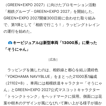
（GREEN×EXPO 2027）に向けたプロモーション活動
「相鉄グループ・GREEN×EXPO 2027」を開始した。
GREEN×EXPO 2027開催300日前に合わせた取り組み
で、第1弾として「相鉄で行こう！」ラッピングトレイン
の運行を始めた。
キービジュアルは新型車両「13000系」に乗った
「そうにゃん」
［広告］
ラッピングを施したのは、相鉄線と都心を結ぶ濃紺色
「YOKOHAMA NAVYBLUE」をまとった21000系1編成
（21102×8）。車両には相模鉄道キャラクター「そうにゃ
ん」とGREEN×EXPO 2027公式マスコットキャラクター
「トゥンクトゥンク」をヘッドマークに採用。側面には花
葉や樹木のデザインが風になびいて舞い上がる様子が描か