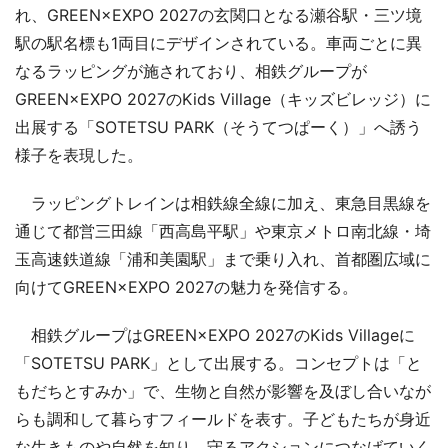
れ、GREEN×EXPO 2027の玄関口となる瀬谷駅・三ツ境
駅の駅名標も1両目にデザインされている。車両ごとに異
なるラッピングが施されており、相鉄グループが
GREEN×EXPO 2027のKids Village（キッズビレッジ）に
出展する「SOTETSU PARK（そうてつぱーく）」へ誘う
様子を表現した。
ラッピングトレインは相鉄線全線に加え、東急目黒線を
通じて都営三田線「西高島平駅」や東京メトロ南北線・埼
玉高速鉄道線「浦和美園駅」まで乗り入れ、首都圏広域に
向けてGREEN×EXPO 2027の魅力を発信する。
相鉄グループはGREEN×EXPO 2027のKids Villageに
「SOTETSU PARK」として出展する。コンセプトは「と
もだちとすみか」で、生物と自然が影響を及ぼし合いなが
らも調和して暮らすフィールドを表す。子どもたちが身近
な生きものや自然を知り、守るアクションにつなげていく