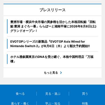
プレスリリース
豊洲市場・横浜中央市場の買参権を活かした本格回転鮨「回転
鮨 豊洲 まぐろ一番」ららぽーと湘南平塚に2026年8月8日(土)
グランドオープン！
EVOTOPシリーズの新製品『EVOTOP Axis Wired for
Nintendo Switch 2』が8月6日（木）より順次予約開始!!
ホテル雅叙園東京のDNAを受け継ぐ、本格中国料理店「万福
樓」
もっと見る
食べる
見る・遊ぶ
買う
暮らす・働く
学ぶ・知る
特集