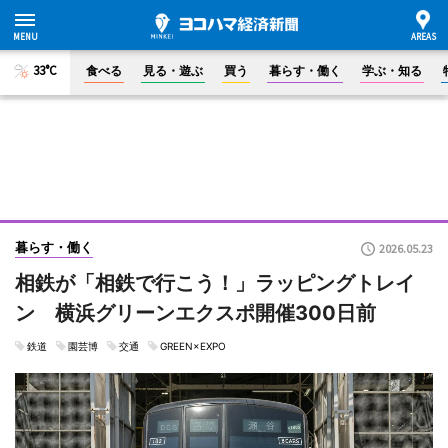
33°C
食べる
見る・遊ぶ
買う
暮らす・働く
学ぶ・知る
暮らす・働く
2026.05.23
相鉄が「相鉄で行こう！」ラッピングトレイ
ン 横浜グリーンエクスポ開催300日前
鉄道
園芸博
交通
GREEN×EXPO