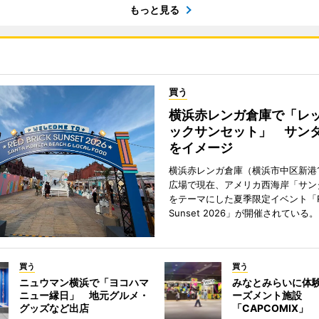
もっと見る
買う
横浜赤レンガ倉庫で「レ
ックサンセット」 サン
をイメージ
横浜赤レンガ倉庫（横浜市中区新港
広場で現在、アメリカ西海岸「サン
をテーマにした夏季限定イベント「Red
Sunset 2026」が開催されている。
買う
買う
ニュウマン横浜で「ヨコハマ
みなとみらいに体
ニュー縁日」 地元グルメ・
ーズメント施設
グッズなど出店
「CAPCOMIX」