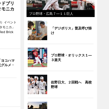
ッドブリ
タモニカ
プロ野球・広島７―１１巨人
1）イベント
タモニカ」
「デジポリス」普及呼び掛
 Brick
け
プロ野球・オリックス１―
３楽天
「ヨコハマ
元グルメ・
佐野日大、２回戦へ 高校
野球