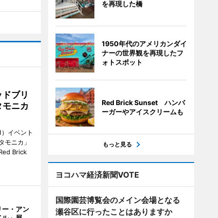
を再現した橋
1950年代のアメリカンダイ
ナーの世界観を再現したフ
ォトスポット
ッドブリ
Red Brick Sunset ハンバ
タモニカ
ーガーやアイスクリームも
1）イベント
タモニカ」
もっと見る
 Brick
ヨコハマ経済新聞VOTE
国際園芸博覧会のメイン会場となる
リー・アン
瀬谷区に行ったことはありますか
イル」展