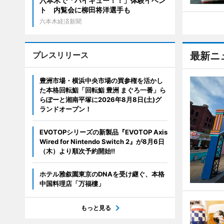
六本木で「ハイキュー！！」体験イベン
ト 内覧会に柳田将洋選手も
六本木経済新聞
プレスリリース
最新ニ
豊洲市場・横浜中央市場の買参権を活かし
た本格回転鮨「回転鮨 豊洲 まぐろ一番」ら
らぽーと湘南平塚に2026年8月8日(土)グ
ランドオープン！
EVOTOPシリーズの新製品『EVOTOP Axis
Wired for Nintendo Switch 2』が8月6日
（木）より順次予約開始!!
ホテル雅叙園東京のDNAを受け継ぐ、本格
中国料理店「万福樓」
もっと見る