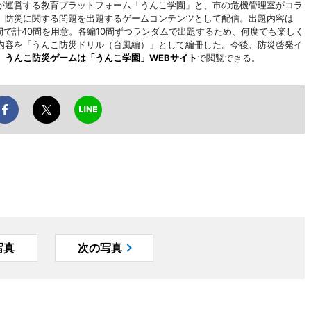
が運営する教育プラットフォーム「うんこ学園」と、市の危機管理室がコラ
。防災に関する問題を出題するゲームコンテンツとして配信。出題内容は
問で計40問を用意。各編10問ずつランダムで出題するため、何度でも楽しく
内容を「うんこ防災ドリル（台風編）」として編冊した。今後、防災啓発イ
。
うんこ防災ゲームは「うんこ学園」WEBサイト
で閲覧できる。
写真
次の写真