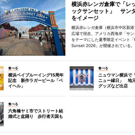
横浜赤レンガ倉庫で「レ
ックサンセット」 サン
をイメージ
横浜赤レンガ倉庫（横浜市中区新港
広場で現在、アメリカ西海岸「サン
をテーマにした夏季限定イベント「Red
Sunset 2026」が開催されている。
食べる
食べる
横浜ベイブルーイング15周年
ニュウマン横浜で
記念 新作ラガービール「ベ
ニュー縁日」 地
イヘル」
グッズなど出店
食べる
六角橋ヤミ市でストリート結
婚式と盆踊り 歩行者天国も