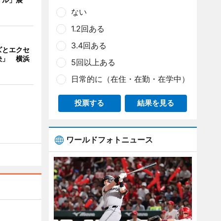
ない
1.2回ある
3.4回ある
ズとエクセ
決」 横浜
5回以上ある
日常的に（在住・在勤・在学中）
投票する
結果を見る
ワールドフォトニュース