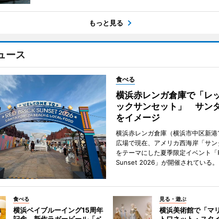
もっと見る
ュース
食べる
横浜赤レンガ倉庫で「レ
ックサンセット」 サン
をイメージ
横浜赤レンガ倉庫（横浜市中区新港
広場で現在、アメリカ西海岸「サン
をテーマにした夏季限定イベント「Red
Sunset 2026」が開催されている。
食べる
見る・遊ぶ
横浜ベイブルーイング15周年
横浜美術館で「マ
記念 新作ラガービール「ベ
トワネット・スタ