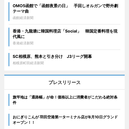
OMO5函館で「函館夜景の日」 手回しオルガンで野外劇
テーマ曲
函館経済新聞
香港・九龍塘に韓国料理店「Social」 韓国定番料理を現
代風に
香港経済新聞
SC相模原、熊本と引き分け J3リーグ開幕
相模原町田経済新聞
プレスリリース
旗竿地は「通路幅」が命！価格以上に消費者がこだわる絶対条
件
おにぎりこんが 羽田空港第一ターミナル店が8月10日グランド
オープン！！