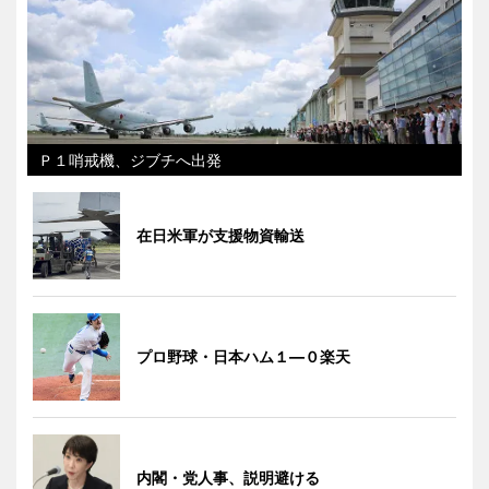
Ｐ１哨戒機、ジブチへ出発
在日米軍が支援物資輸送
プロ野球・日本ハム１―０楽天
内閣・党人事、説明避ける