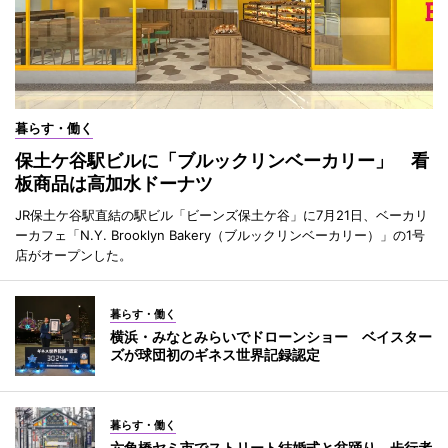
暮らす・働く
保土ケ谷駅ビルに「ブルックリンベーカリー」 看
板商品は高加水ドーナツ
JR保土ケ谷駅直結の駅ビル「ビーンズ保土ケ谷」に7月21日、ベーカリ
ーカフェ「N.Y. Brooklyn Bakery（ブルックリンベーカリー）」の1号
店がオープンした。
暮らす・働く
横浜・みなとみらいでドローンショー ベイスター
ズが球団初のギネス世界記録認定
暮らす・働く
六角橋ヤミ市でストリート結婚式と盆踊り 歩行者