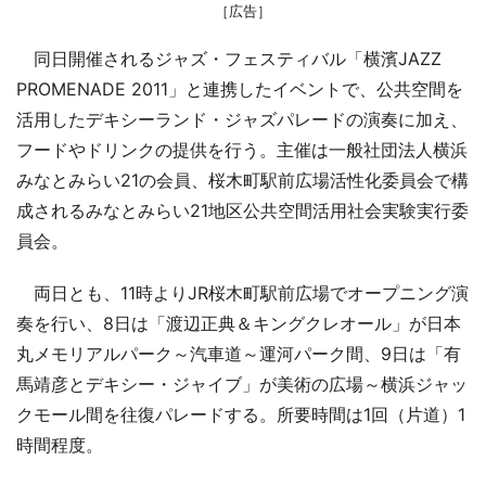
［広告］
同日開催されるジャズ・フェスティバル「横濱JAZZ
PROMENADE 2011」と連携したイベントで、公共空間を
活用したデキシーランド・ジャズパレードの演奏に加え、
フードやドリンクの提供を行う。主催は一般社団法人横浜
みなとみらい21の会員、桜木町駅前広場活性化委員会で構
成されるみなとみらい21地区公共空間活用社会実験実行委
員会。
両日とも、11時よりJR桜木町駅前広場でオープニング演
奏を行い、8日は「渡辺正典＆キングクレオール」が日本
丸メモリアルパーク～汽車道～運河パーク間、9日は「有
馬靖彦とデキシー・ジャイブ」が美術の広場～横浜ジャッ
クモール間を往復パレードする。所要時間は1回（片道）1
時間程度。