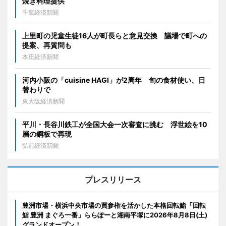
焼き料理提供
千葉経済新聞
上里町の児童生徒16人が町長らと意見交換 議場で町への
提案、再質問も
本庄経済新聞
河内小阪の「cuisine HAGI」が2周年 旬の食材使い、日
替わりで
東大阪経済新聞
平川・長谷川鉄工が全国大会一次審査に挑む 浮世絵を10
層の鋼板で再現
弘前経済新聞
プレスリリース
豊洲市場・横浜中央市場の買参権を活かした本格回転鮨「回転
鮨 豊洲 まぐろ一番」ららぽーと湘南平塚に2026年8月8日(土)
グランドオープン！