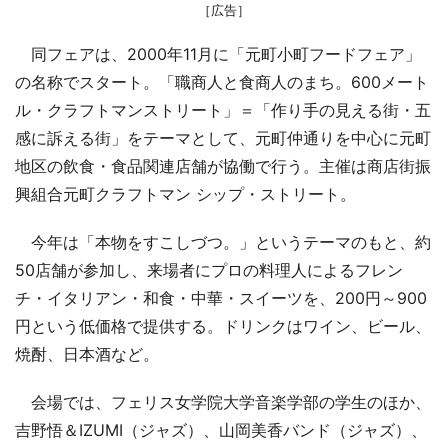
［広告］
同フェアは、2000年11月に「元町小町フードフェア」
の名称でスタート。「職商人と食商人のまち。600メート
ル・クラフトマンストリート」＝「作り手の見える街・五
感に訴える街」をテーマとして、元町仲通りを中心に元町
地区の飲食・食品関連店舗が協働で行う。主催は商店街振
興組合元町クラフトマン シップ・ストリート。
今年は「本物をすこしづつ。」というテーマのもと、約
50店舗が参加し、来場者にプロの料理人によるフレン
チ・イタリアン・和食・中華・スイーツを、200円～900
円という低価格で提供する。ドリンクはワイン、ビール、
焼酎、日本酒など。
会場では、フェリス女学院大学音楽学部の学生のほか、
吉野悟＆IZUMI（ジャズ）、山岡美香バンド（ジャズ）、