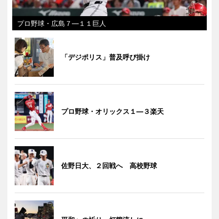
プロ野球・広島７―１１巨人
「デジポリス」普及呼び掛け
プロ野球・オリックス１―３楽天
佐野日大、２回戦へ 高校野球