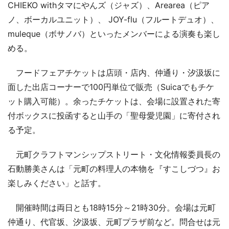
CHIEKO withタマにやんズ（ジャズ）、Arearea（ピア
ノ、ボーカルユニット）、 JOY-flu（フルートデュオ）、
muleque（ボサノバ）といったメンバーによる演奏も楽し
める。
フードフェアチケットは店頭・店内、仲通り・汐汲坂に
面した出店コーナーで100円単位で販売（Suicaでもチケ
ット購入可能）。余ったチケットは、会場に設置された寄
付ボックスに投函すると山手の「聖母愛児園」に寄付され
る予定。
元町クラフトマンシップストリート・文化情報委員長の
石動勝美さんは「元町の料理人の本物を『すこしづつ』お
楽しみください」と話す。
開催時間は両日とも18時15分～21時30分。会場は元町
仲通り、代官坂、汐汲坂、元町プラザ前など。問合せは元