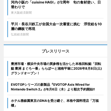
河内小阪の「cuisine HAGI」が2周年 旬の食材使い、日
替わりで
東大阪経済新聞
平川・長谷川鉄工が全国大会一次審査に挑む 浮世絵を10
層の鋼板で再現
弘前経済新聞
プレスリリース
豊洲市場・横浜中央市場の買参権を活かした本格回転鮨「回転
鮨 豊洲 まぐろ一番」ららぽーと湘南平塚に2026年8月8日(土)
グランドオープン！
EVOTOPシリーズの新製品『EVOTOP Axis Wired for
Nintendo Switch 2』が8月6日（木）より順次予約開始!!
ホテル雅叙園東京のDNAを受け継ぐ、本格中国料理店「万福
樓」