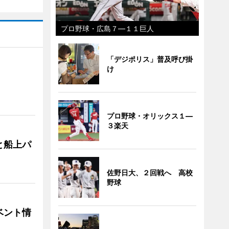
プロ野球・広島７―１１巨人
「デジポリス」普及呼び掛
け
プロ野球・オリックス１―
３楽天
と船上パ
佐野日大、２回戦へ 高校
野球
ベント情