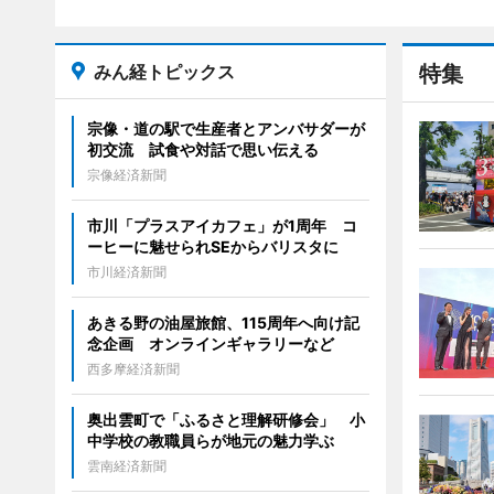
みん経トピックス
特集
宗像・道の駅で生産者とアンバサダーが
初交流 試食や対話で思い伝える
宗像経済新聞
市川「プラスアイカフェ」が1周年 コ
ーヒーに魅せられSEからバリスタに
市川経済新聞
あきる野の油屋旅館、115周年へ向け記
念企画 オンラインギャラリーなど
西多摩経済新聞
奥出雲町で「ふるさと理解研修会」 小
中学校の教職員らが地元の魅力学ぶ
雲南経済新聞