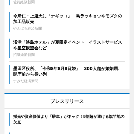
佐賀経済新聞
今帰仁・上運天に「ナギッコ」 島ラッキョウやモズクの
加工品販売
やんばる経済新聞
沼津「淡島ホテル」が夏限定イベント イラストサービス
や星空観望会など
沼津経済新聞
墨田区役所、「令和8年8月8日婚」 300人超が婚姻届、
開庁前から長い列
すみだ経済新聞
プレスリリース
採光や資産価値より「駐車」がネック！5割超が避ける旗竿地の
欠点