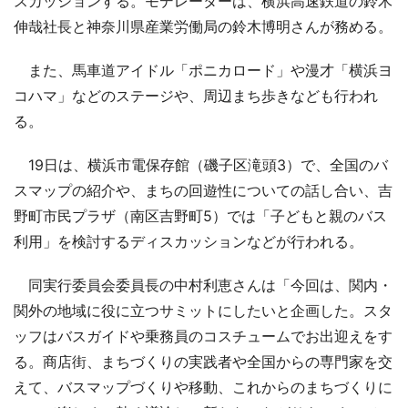
スカッションする。モデレーターは、横浜高速鉄道の鈴木
伸哉社長と神奈川県産業労働局の鈴木博明さんが務める。
また、馬車道アイドル「ポニカロード」や漫才「横浜ヨ
コハマ」などのステージや、周辺まち歩きなども行われ
る。
19日は、横浜市電保存館（磯子区滝頭3）で、全国のバ
スマップの紹介や、まちの回遊性についての話し合い、吉
野町市民プラザ（南区吉野町5）では「子どもと親のバス
利用」を検討するディスカッションなどが行われる。
同実行委員会委員長の中村利恵さんは「今回は、関内・
関外の地域に役に立つサミットにしたいと企画した。スタ
ッフはバスガイドや乗務員のコスチュームでお出迎えをす
る。商店街、まちづくりの実践者や全国からの専門家を交
えて、バスマップづくりや移動、これからのまちづくりに