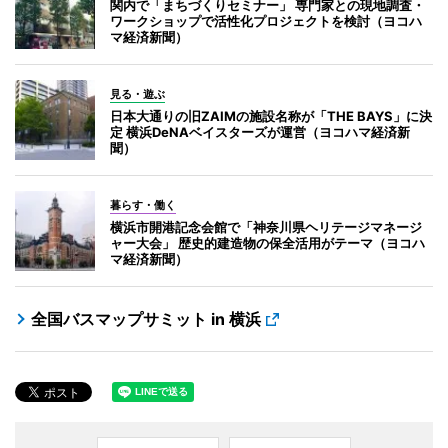
関内で「まちづくりセミナー」 専門家との現地調査・
ワークショップで活性化プロジェクトを検討（ヨコハ
マ経済新聞）
見る・遊ぶ
日本大通りの旧ZAIMの施設名称が「THE BAYS」に決
定 横浜DeNAベイスターズが運営（ヨコハマ経済新
聞）
暮らす・働く
横浜市開港記念会館で「神奈川県ヘリテージマネージ
ャー大会」 歴史的建造物の保全活用がテーマ（ヨコハ
マ経済新聞）
全国バスマップサミット in 横浜