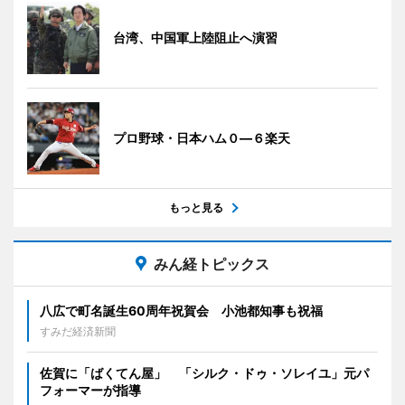
台湾、中国軍上陸阻止へ演習
プロ野球・日本ハム０―６楽天
もっと見る
みん経トピックス
八広で町名誕生60周年祝賀会 小池都知事も祝福
すみだ経済新聞
佐賀に「ばくてん屋」 「シルク・ドゥ・ソレイユ」元パ
フォーマーが指導