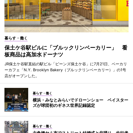
暮らす・働く
保土ケ谷駅ビルに「ブルックリンベーカリー」 看
板商品は高加水ドーナツ
JR保土ケ谷駅直結の駅ビル「ビーンズ保土ケ谷」に7月21日、ベーカリ
ーカフェ「N.Y. Brooklyn Bakery（ブルックリンベーカリー）」の1号
店がオープンした。
暮らす・働く
横浜・みなとみらいでドローンショー ベイスター
ズが球団初のギネス世界記録認定
暮らす・働く
六角橋ヤミ市でストリート結婚式と盆踊り 歩行者