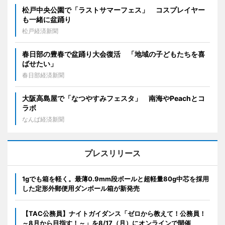
松戸中央公園で「ラストサマーフェス」 コスプレイヤー
も一緒に盆踊り
松戸経済新聞
春日部の豊春で盆踊り大会復活 「地域の子どもたちを喜
ばせたい」
春日部経済新聞
大阪高島屋で「なつやすみフェスタ」 南海やPeachとコ
ラボ
なんば経済新聞
プレスリリース
1gでも箱を軽く。最薄0.9mm段ボールと超軽量80g中芯を採用
した定形外郵便用ダンボール箱が新発売
【TAC公務員】ナイトガイダンス「ゼロから教えて！公務員！
～8月から目指す！～」を8/17（月）にオンラインで開催