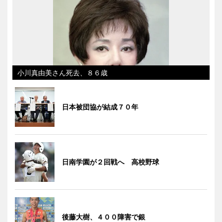
小川真由美さん死去、８６歳
日本被団協が結成７０年
日南学園が２回戦へ 高校野球
後藤大樹、４００障害で銀