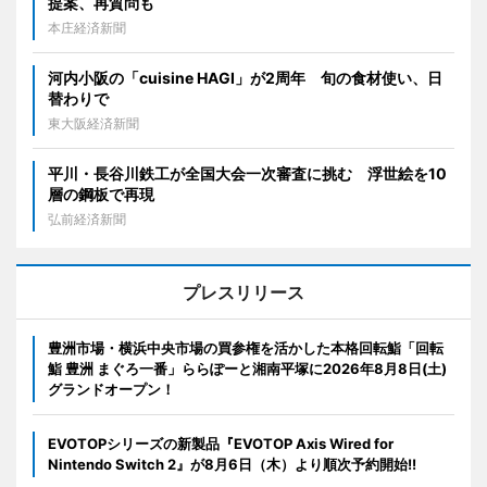
提案、再質問も
本庄経済新聞
河内小阪の「cuisine HAGI」が2周年 旬の食材使い、日
替わりで
東大阪経済新聞
平川・長谷川鉄工が全国大会一次審査に挑む 浮世絵を10
層の鋼板で再現
弘前経済新聞
プレスリリース
豊洲市場・横浜中央市場の買参権を活かした本格回転鮨「回転
鮨 豊洲 まぐろ一番」ららぽーと湘南平塚に2026年8月8日(土)
グランドオープン！
EVOTOPシリーズの新製品『EVOTOP Axis Wired for
Nintendo Switch 2』が8月6日（木）より順次予約開始!!