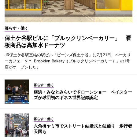
暮らす・働く
保土ケ谷駅ビルに「ブルックリンベーカリー」 看
板商品は高加水ドーナツ
JR保土ケ谷駅直結の駅ビル「ビーンズ保土ケ谷」に7月21日、ベーカリ
ーカフェ「N.Y. Brooklyn Bakery（ブルックリンベーカリー）」の1号
店がオープンした。
暮らす・働く
横浜・みなとみらいでドローンショー ベイスター
ズが球団初のギネス世界記録認定
暮らす・働く
六角橋ヤミ市でストリート結婚式と盆踊り 歩行者
天国も