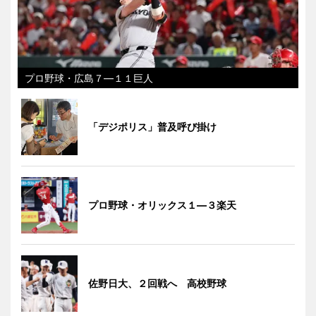
プロ野球・広島７―１１巨人
「デジポリス」普及呼び掛け
プロ野球・オリックス１―３楽天
佐野日大、２回戦へ 高校野球