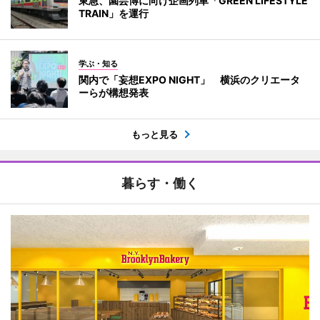
東急、園芸博に向け企画列車「GREEN LIFESTYLE
TRAIN」を運行
学ぶ・知る
関内で「妄想EXPO NIGHT」 横浜のクリエータ
ーらが構想発表
もっと見る
暮らす・働く