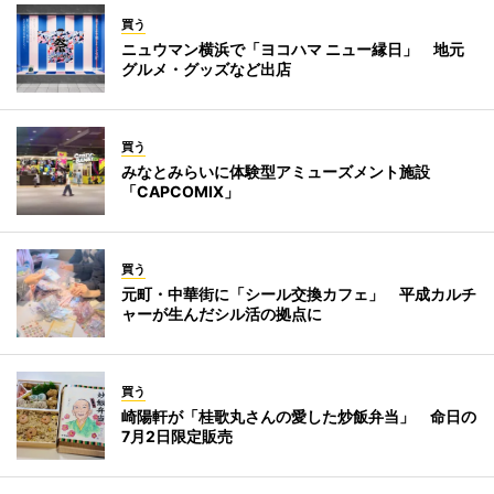
買う
ニュウマン横浜で「ヨコハマ ニュー縁日」 地元
グルメ・グッズなど出店
買う
みなとみらいに体験型アミューズメント施設
「CAPCOMIX」
買う
元町・中華街に「シール交換カフェ」 平成カルチ
ャーが生んだシル活の拠点に
買う
崎陽軒が「桂歌丸さんの愛した炒飯弁当」 命日の
7月2日限定販売