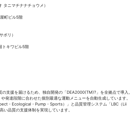
オ タニマチナナチョウメ）
屋町ビル5階
サボリ）
堀トキワビル5階
支援を届けるため、独自開発の「DEA2000(TM)?」を全拠点で導入。
き」や発達段階に合わせた個別最適な運動メニューを自動生成しています。
・Ecological・Pump・Sports）」と品質管理システム「LBC（Lii
オでも高い品質の支援体制を実現しています。