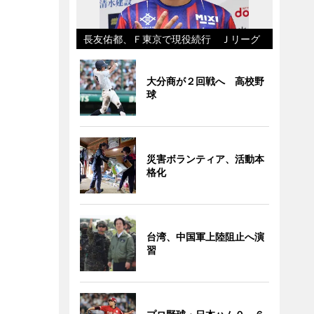
長友佑都、Ｆ東京で現役続行 Ｊリーグ
大分商が２回戦へ 高校野
球
災害ボランティア、活動本
格化
台湾、中国軍上陸阻止へ演
習