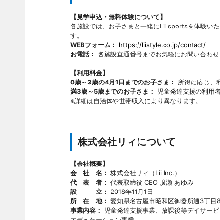
【見学申込・無料体験について】
各施設では、お子さまと一緒にLii sportsを
す。
WEBフォーム：
https://liistyle.co.jp/contact/
お電話：
各施設直通番号までお気軽にお問い合わせ
【利用料金】
0歳～3歳の4月1日までのお子さま：
所得に応じ、利
満3歳～5歳までのお子さま：
児童発達支援の利用者
※詳細は自治体や世帯収入により異なります。
株式会社リィについて
【会社概要】
会 社 名：
株式会社リィ（Lii Inc.）
代 表 者：
代表取締役 CEO 廣瀬 あゆみ
設 立：
2018年11月1日
所 在 地：
愛知県名古屋市昭和区御器所通3丁目8-
事業内容：
児童発達支援事業、放課後等デイサービ
エデュケーション事業