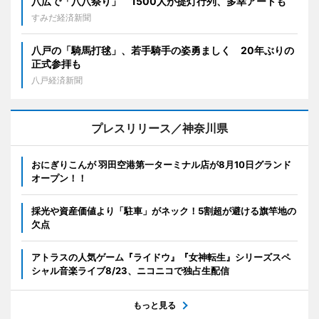
八広で「八八祭り」 1500人が提灯行列、多幸アートも
すみだ経済新聞
八戸の「騎馬打毬」、若手騎手の姿勇ましく 20年ぶりの
正式参拝も
八戸経済新聞
プレスリリース／神奈川県
おにぎりこんが 羽田空港第一ターミナル店が8月10日グランド
オープン！！
採光や資産価値より「駐車」がネック！5割超が避ける旗竿地の
欠点
アトラスの人気ゲーム『ライドウ』『女神転生』シリーズスペ
シャル音楽ライブ8/23、ニコニコで独占生配信
もっと見る