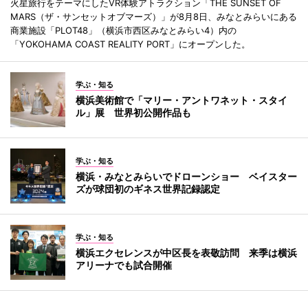
火星旅行をテーマにしたVR体験アトラクション「THE SUNSET OF
MARS（ザ・サンセットオブマーズ）」が8月8日、みなとみらいにある
商業施設「PLOT48」（横浜市西区みなとみらい4）内の
「YOKOHAMA COAST REALITY PORT」にオープンした。
学ぶ・知る
横浜美術館で「マリー・アントワネット・スタイ
ル」展 世界初公開作品も
学ぶ・知る
横浜・みなとみらいでドローンショー ベイスター
ズが球団初のギネス世界記録認定
学ぶ・知る
横浜エクセレンスが中区長を表敬訪問 来季は横浜
アリーナでも試合開催