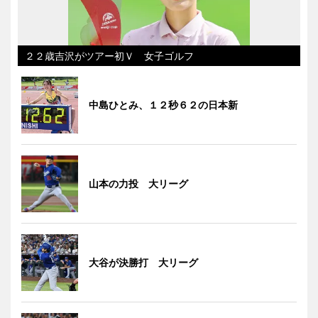
２２歳吉沢がツアー初Ｖ 女子ゴルフ
中島ひとみ、１２秒６２の日本新
山本の力投 大リーグ
大谷が決勝打 大リーグ