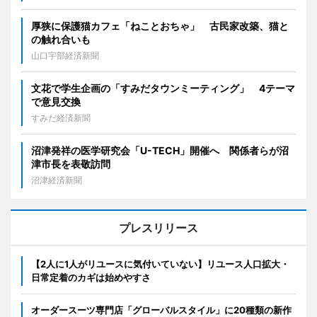
厚狭に保護猫カフェ「ねことおちゃ」 古民家改築、猫と
の触れ合いも
山口宇部経済新聞
文花で学生企画の「すみだタウンミーティング」 4テーマ
で意見交換
すみだ経済新聞
沼津発祥の医学研究会「U-TECH」開催へ 関係者らが沼
津市長を表敬訪問
沼津経済新聞
プレスリリース
【2人に1人がリユースに気付いていない】リユース人口拡大・
日常定着のカギは始めやすさ
オーダースーツ専門店「グローバルスタイル」に20種類の新作