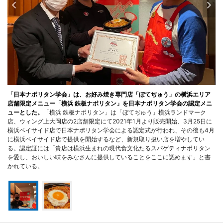
「日本ナポリタン学会」は、お好み焼き専門店「ぼてぢゅう」の横浜エリア
店舗限定メニュー「横浜 鉄板ナポリタン」を日本ナポリタン学会の認定メニ
ューとした。
「横浜 鉄板ナポリタン」は「ぼてぢゅう」横浜ランドマーク
店、ウィング上大岡店の2店舗限定にて2021年1月より販売開始、3月25日に
横浜ベイサイド店で日本ナポリタン学会による認定式が行われ、その後も4月
に横浜ベイサイド店で提供を開始するなど、新規取り扱い店を増やしてい
る。認定証には「貴店は横浜生まれの現代食文化たるスパゲティナポリタン
を愛し、おいしい味をみなさんに提供していることをここに認めます」と書
かれている。