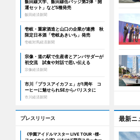
飯田線大学、飯田線缶バッジ第2弾「開
運セット」など5種発売
飯田経済新聞
壱岐・重家酒造と山口の企業が連携 秋
限定日本酒「壱岐あきいち」発売
壱岐対馬経済新聞
宗像・道の駅で生産者とアンバサダーが
初交流 試食や対話で思い伝える
宗像経済新聞
市川「プラスアイカフェ」が1周年 コ
ーヒーに魅せられSEからバリスタに
市川経済新聞
プレスリリース
最新ニ
《学園アイドルマスター LIVE TOUR -標-
ファイナル公演》にむけて限定ステッカー