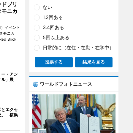
ッドブリ
ない
タモニカ
1.2回ある
3.4回ある
1）イベント
タモニカ」
5回以上ある
 Brick
日常的に（在住・在勤・在学中）
投票する
結果を見る
リー・アン
イル」展
ワールドフォトニュース
ズとエクセ
決」 横浜