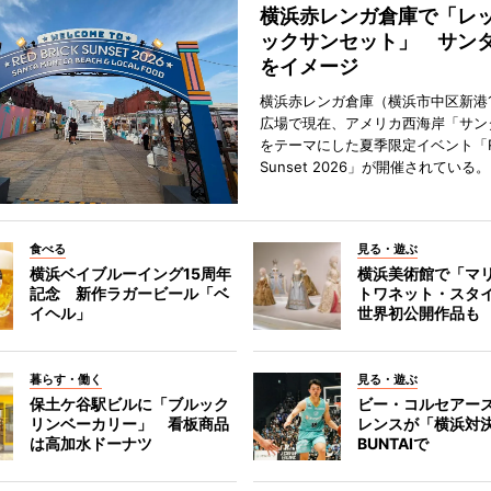
横浜赤レンガ倉庫で「レ
ックサンセット」 サン
をイメージ
横浜赤レンガ倉庫（横浜市中区新港
広場で現在、アメリカ西海岸「サン
をテーマにした夏季限定イベント「Red
Sunset 2026」が開催されている。
食べる
見る・遊ぶ
横浜ベイブルーイング15周年
横浜美術館で「マ
記念 新作ラガービール「ベ
トワネット・スタ
イヘル」
世界初公開作品も
暮らす・働く
見る・遊ぶ
保土ケ谷駅ビルに「ブルック
ビー・コルセアー
リンベーカリー」 看板商品
レンスが「横浜対
は高加水ドーナツ
BUNTAIで