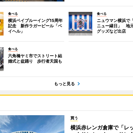
食べる
食べる
横浜ベイブルーイング15周年
ニュウマン横浜で
記念 新作ラガービール「ベ
ニュー縁日」 地
イヘル」
グッズなど出店
食べる
六角橋ヤミ市でストリート結
婚式と盆踊り 歩行者天国も
もっと見る
買う
横浜赤レンガ倉庫で「レ