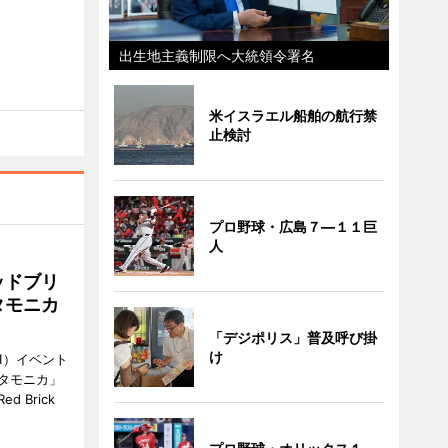
出生地主義制限へ大統領令署名
米イスラエル船舶の航行禁
止検討
プロ野球・広島７―１１巨
人
ッドブリ
タモニカ
「デジポリス」普及呼び掛
け
1）イベント
タモニカ」
 Brick