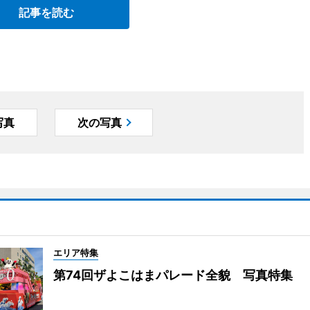
記事を読む
写真
次の写真
エリア特集
第74回ザよこはまパレード全貌 写真特集