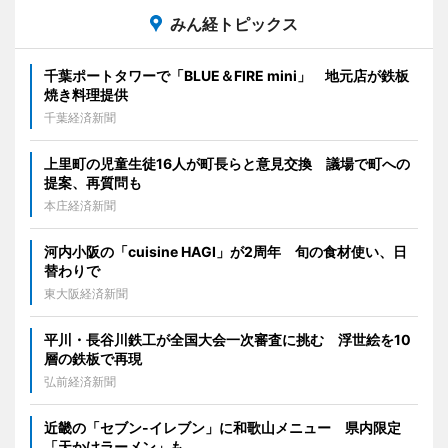
みん経トピックス
千葉ポートタワーで「BLUE＆FIRE mini」 地元店が鉄板
焼き料理提供
千葉経済新聞
上里町の児童生徒16人が町長らと意見交換 議場で町への
提案、再質問も
本庄経済新聞
河内小阪の「cuisine HAGI」が2周年 旬の食材使い、日
替わりで
東大阪経済新聞
平川・長谷川鉄工が全国大会一次審査に挑む 浮世絵を10
層の鉄板で再現
弘前経済新聞
近畿の「セブン-イレブン」に和歌山メニュー 県内限定
「天かけラーメン」も