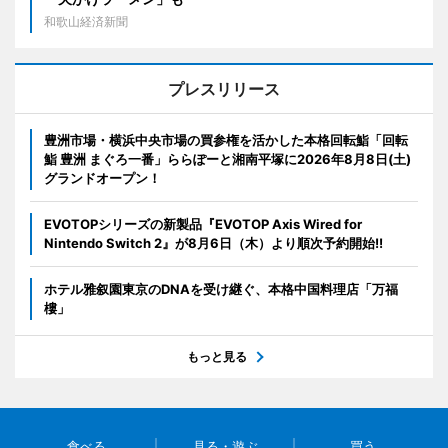
和歌山経済新聞
プレスリリース
豊洲市場・横浜中央市場の買参権を活かした本格回転鮨「回転
鮨 豊洲 まぐろ一番」ららぽーと湘南平塚に2026年8月8日(土)
グランドオープン！
EVOTOPシリーズの新製品『EVOTOP Axis Wired for
Nintendo Switch 2』が8月6日（木）より順次予約開始!!
ホテル雅叙園東京のDNAを受け継ぐ、本格中国料理店「万福
樓」
もっと見る
食べる
見る・遊ぶ
買う