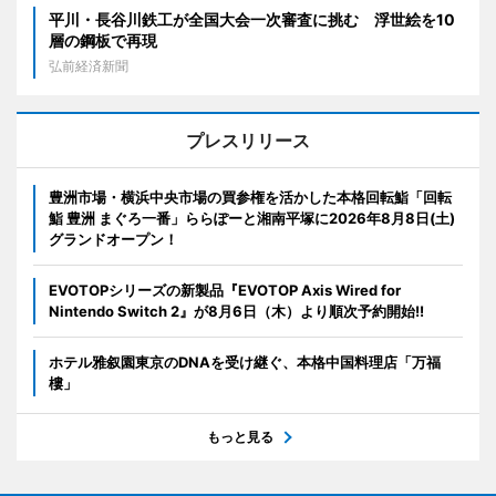
平川・長谷川鉄工が全国大会一次審査に挑む 浮世絵を10
層の鋼板で再現
弘前経済新聞
プレスリリース
豊洲市場・横浜中央市場の買参権を活かした本格回転鮨「回転
鮨 豊洲 まぐろ一番」ららぽーと湘南平塚に2026年8月8日(土)
グランドオープン！
EVOTOPシリーズの新製品『EVOTOP Axis Wired for
Nintendo Switch 2』が8月6日（木）より順次予約開始!!
ホテル雅叙園東京のDNAを受け継ぐ、本格中国料理店「万福
樓」
もっと見る