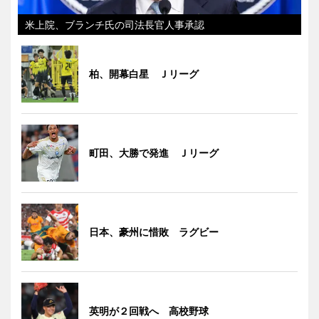
米上院、ブランチ氏の司法長官人事承認
柏、開幕白星 Ｊリーグ
町田、大勝で発進 Ｊリーグ
日本、豪州に惜敗 ラグビー
英明が２回戦へ 高校野球