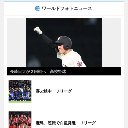
ワールドフォトニュース
長崎日大が２回戦へ 高校野球
喜ぶ植中 Ｊリーグ
鹿島、逆転で白星発進 Ｊリーグ