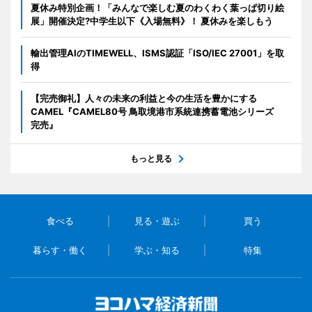
夏休み特別企画！「みんなで楽しむ夏のわくわく葉っぱ切り絵
展」開催決定?中学生以下《入場無料》！ 夏休みを楽しもう
輸出管理AIのTIMEWELL、ISMS認証「ISO/IEC 27001」を取
得
【完売御礼】人々の未来の利益と今の生活を豊かにする
CAMEL『CAMEL80号 鳥取境港市系統連携蓄電池シリーズ
完売』
もっと見る
食べる
見る・遊ぶ
買う
暮らす・働く
学ぶ・知る
特集