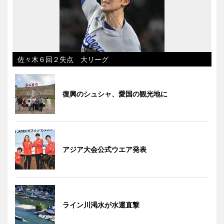
佐々木６回２失点 大リーグ
復興のシュシャ、愛国の観光地に
アジア大会公式ウエア発表
ライン川渇水が水運直撃