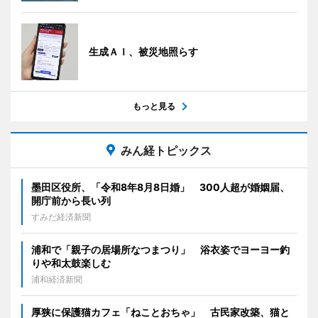
生成ＡＩ、被災地照らす
もっと見る
みん経トピックス
墨田区役所、「令和8年8月8日婚」 300人超が婚姻届、
開庁前から長い列
すみだ経済新聞
浦和で「親子の居場所なつまつり」 浴衣姿でヨーヨー釣
りや和太鼓楽しむ
浦和経済新聞
厚狭に保護猫カフェ「ねことおちゃ」 古民家改築、猫と