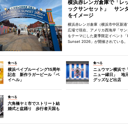
横浜赤レンガ倉庫で「レ
ックサンセット」 サン
をイメージ
横浜赤レンガ倉庫（横浜市中区新港
広場で現在、アメリカ西海岸「サン
をテーマにした夏季限定イベント「Red
Sunset 2026」が開催されている。
食べる
食べる
横浜ベイブルーイング15周年
ニュウマン横浜で
記念 新作ラガービール「ベ
ニュー縁日」 地
イヘル」
グッズなど出店
食べる
六角橋ヤミ市でストリート結
婚式と盆踊り 歩行者天国も