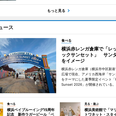
もっと見る
ュース
食べる
横浜赤レンガ倉庫で「レ
ックサンセット」 サン
をイメージ
横浜赤レンガ倉庫（横浜市中区新港
広場で現在、アメリカ西海岸「サン
をテーマにした夏季限定イベント「Red
Sunset 2026」が開催されている。
食べる
見る・遊ぶ
横浜ベイブルーイング15周年
横浜美術館で「マ
記念 新作ラガービール「ベ
トワネット・スタ