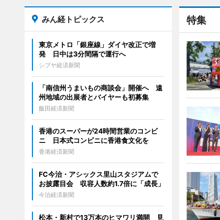
みん経トピックス
特集
東京メトロ「銀座線」ダイヤ改正で増
発 日中は3分間隔で運行へ
シブヤ経済新聞
「南信州うまいもの商談会」開催へ 遠
州地域の出展者とバイヤーも初募集
飯田経済新聞
香港のスーパーが24時間営業のコンビ
ニ 日本式コンビニに香港食文化を
香港経済新聞
FC今治・アシックス里山スタジアムで
お披露目会 収容人数約1.7倍に「成長」
今治経済新聞
松本・新村で13万本のヒマワリ満開 見