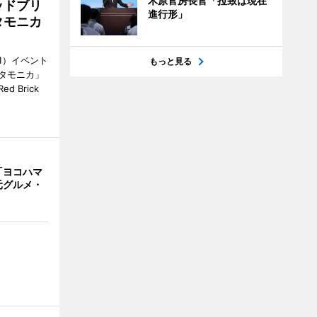
木原官房長官「拉致は現在
ッドブリ
進行形」
タモニカ
1）イベント
もっと見る
タモニカ」
 Brick
「ヨコハマ
元グルメ・