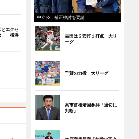
中立公、補正検討を要請
ズとエクセ
決」 横浜
吉田は２安打１打点 大リ
ーグ
千賀の力投 大リーグ
高市首相靖国参拝「適切に
判断」