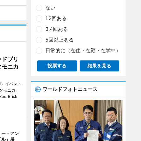
ない
1.2回ある
3.4回ある
5回以上ある
日常的に（在住・在勤・在学中）
ッドブリ
投票する
結果を見る
タモニカ
1）イベント
ワールドフォトニュース
タモニカ」
 Brick
リー・アン
イル」展