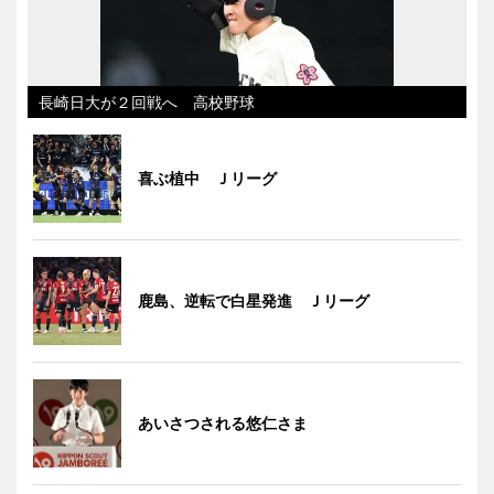
長崎日大が２回戦へ 高校野球
喜ぶ植中 Ｊリーグ
鹿島、逆転で白星発進 Ｊリーグ
あいさつされる悠仁さま