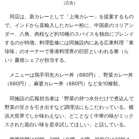
［広告］
同店は、新カレーとして「上海カレー」を提案するもの
で、インドから直輸入したカレー粉に、中国産のコリアン
ダー、八角、肉桂など約10種のスパイスを独自にブレンド
するのが特徴。料理監修には同施設内にある広東料理「東
珍味」のオーナーで香港料理界の巨匠といわれる黎（ら
い）慶徳シェフが担当する。
メニューは鶏手羽先カレー丼（680円）、野菜カレー丼
（680円）、麻婆カレー丼（680円）など全10種類。
同施設の広報担当者は「野菜の持つ水分だけで煮込んで
野菜の甘さを引き出すなど調理法にもこだわっている。横
浜大世界でしか味わえない、どことなく中華の味がミック
スされた面白い味を是非試してほしい」と話している。