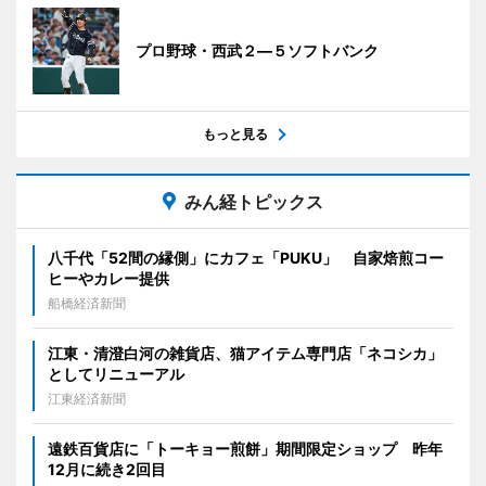
プロ野球・西武２―５ソフトバンク
もっと見る
みん経トピックス
八千代「52間の縁側」にカフェ「PUKU」 自家焙煎コー
ヒーやカレー提供
船橋経済新聞
江東・清澄白河の雑貨店、猫アイテム専門店「ネコシカ」
としてリニューアル
江東経済新聞
遠鉄百貨店に「トーキョー煎餅」期間限定ショップ 昨年
12月に続き2回目