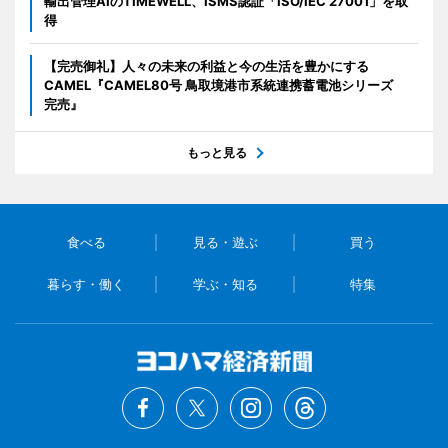
輸出管理AIのTIMEWELL、ISMS認証「ISO/IEC 27001」を取
得
【完売御礼】人々の未来の利益と今の生活を豊かにする
CAMEL『CAMEL80号 鳥取境港市系統連携蓄電池シリーズ
完売』
もっと見る
食べる
見る・遊ぶ
買う
暮らす・働く
学ぶ・知る
特集