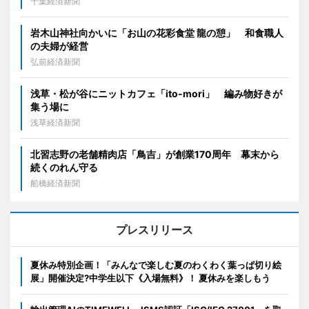
千葉経済新聞
岩木山神社向かいに「お山の花彩食堂 龍の憩」 和食職人
の夫婦が経営
弘前経済新聞
浅草・松が谷にニットカフェ「ito-mori」 編み物好きが
集う場に
浅草経済新聞
北習志野の老舗精肉店「鳥吉」が創業170周年 幕末から
続くのれん守る
船橋経済新聞
プレスリリース
夏休み特別企画！「みんなで楽しむ夏のわくわく葉っぱ切り絵
展」開催決定?中学生以下《入場無料》！ 夏休みを楽しもう