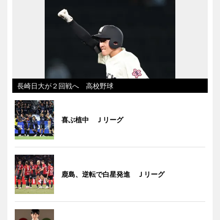
長崎日大が２回戦へ 高校野球
喜ぶ植中 Ｊリーグ
鹿島、逆転で白星発進 Ｊリーグ