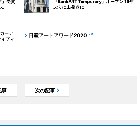
ド」受賞
「BankART Temporary」オープン 16年
ん
ぶりに出発点に
ガーデ
日産アートアワード2020
ティブマ
記事
次の記事