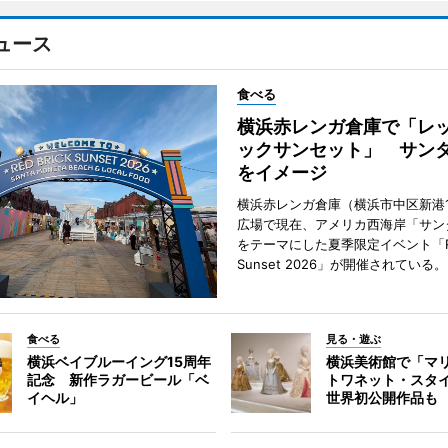
ュース
食べる
横浜赤レンガ倉庫で「レ
ックサンセット」 サン
をイメージ
横浜赤レンガ倉庫（横浜市中区新港
広場で現在、アメリカ西海岸「サン
をテーマにした夏季限定イベント「Red
Sunset 2026」が開催されている。
食べる
見る・遊ぶ
横浜ベイブルーイング15周年
横浜美術館で「マ
記念 新作ラガービール「ベ
トワネット・スタ
イヘル」
世界初公開作品も