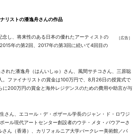
。
イナリストの潘逸舟さんの作品
を記念し、将来性のある日本の優れたアーティストの
［広告］
15年の第2回、2017年の第3回に続いて4回目の
出された潘逸舟（はんいしゅ）さん、風間サチコさん、三原聡
。ファイナリストの賞金は100万円で、8月26日の授賞式で
らに200万円の賞金と海外レジデンスのための費用や助言が与
生さん、エコール・デ・ボザール学長のジャン・ド・ロワジ
ポール現代アートセンター創設者のウテ・メタ・バウアーさ
ルさん（香港）、カリフォルニア大学バークレー美術館／パ