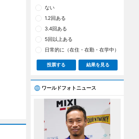
ない
1.2回ある
3.4回ある
5回以上ある
日常的に（在住・在勤・在学中）
投票する
結果を見る
ワールドフォトニュース