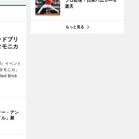
プロ野球・日本ハム０―６
楽天
もっと見る
ッドブリ
タモニカ
1）イベント
タモニカ」
 Brick
リー・アン
イル」展