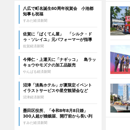
八広で町名誕生60周年祝賀会 小池都
知事も祝福
すみだ経済新聞
佐賀に「ばくてん屋」 「シルク・ド
ゥ・ソレイユ」元パフォーマーが指導
佐賀経済新聞
今帰仁・上運天に「ナギッコ」 島ラッ
キョウやモズクの加工品販売
やんばる経済新聞
沼津「淡島ホテル」が夏限定イベント
イラストサービスや星空観望会など
沼津経済新聞
墨田区役所、「令和8年8月8日婚」
300人超が婚姻届、開庁前から長い列
すみだ経済新聞