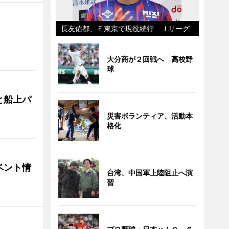
長友佑都、Ｆ東京で現役続行 Ｊリーグ
大分商が２回戦へ 高校野
球
と船上パ
災害ボランティア、活動本
格化
ベント情
台湾、中国軍上陸阻止へ演
習