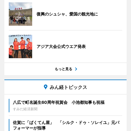
復興のシュシャ、愛国の観光地に
アジア大会公式ウエア発表
もっと見る
みん経トピックス
八広で町名誕生60周年祝賀会 小池都知事も祝福
すみだ経済新聞
佐賀に「ばくてん屋」 「シルク・ドゥ・ソレイユ」元パ
フォーマーが指導