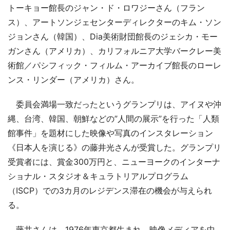
トーキョー館長のジャン・ド・ロワジーさん（フラン
ス）、アートソンジェセンターディレクターのキム・ソン
ジョンさん（韓国）、Dia美術財団館長のジェシカ・モー
ガンさん（アメリカ）、カリフォルニア大学バークレー美
術館／パシフィック・フィルム・アーカイブ館長のローレ
ンス・リンダー（アメリカ）さん。
委員会満場一致だったというグランプリは、アイヌや沖
縄、台湾、韓国、朝鮮などの”人間の展示”を行った「人類
館事件」を題材にした映像や写真のインスタレーション
《日本人を演じる》の藤井光さんが受賞した。グランプリ
受賞者には、賞金300万円と、ニューヨークのインターナ
ショナル・スタジオ＆キュラトリアルプログラム
（ISCP）での3カ月のレジデンス滞在の機会が与えられ
る。
藤井さんは、1976年東京都生まれ。映像メディアを中