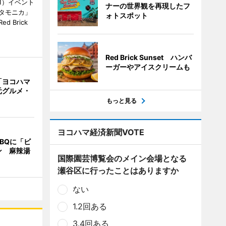
1）イベント
ナーの世界観を再現したフ
タモニカ」
ォトスポット
 Brick
Red Brick Sunset ハンバ
ーガーやアイスクリームも
「ヨコハマ
元グルメ・
もっと見る
ヨコハマ経済新聞VOTE
BQに「ビ
ン 麻辣湯
国際園芸博覧会のメイン会場となる
瀬谷区に行ったことはありますか
ない
1.2回ある
3.4回ある