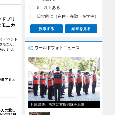
5回以上ある
日常的に（在住・在勤・在学中）
ッドブリ
タモニカ
投票する
結果を見る
1）イベント
タモニカ」
ワールドフォトニュース
 Brick
験型アミュ
兵庫県警、熊本に支援部隊を派遣
さんの愛し
の7月2日