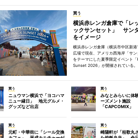
買う
横浜赤レンガ倉庫で「レ
ックサンセット」 サン
をイメージ
横浜赤レンガ倉庫（横浜市中区新港
広場で現在、アメリカ西海岸「サン
をテーマにした夏季限定イベント「Red
Sunset 2026」が開催されている。
買う
買う
ニュウマン横浜で「ヨコハマ
みなとみらいに体
ニュー縁日」 地元グルメ・
ーズメント施設
グッズなど出店
「CAPCOMIX」
買う
買う
元町・中華街に「シール交換
崎陽軒が「桂歌丸
カフェ」 平成カルチャーが
た炒飯弁当」 命日