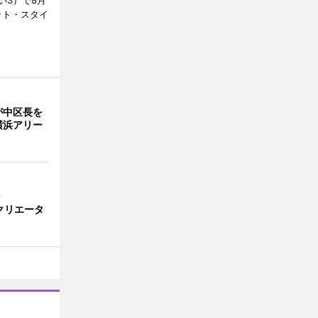
い3）で8月
ット・スタイ
が中区長を
横浜アリー
O
のクリエータ