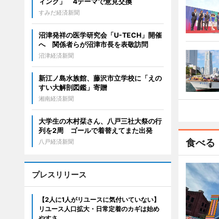
ィング」 4テーマで意見交換
すみだ経済新聞
沼津発祥の医学研究会「U-TECH」開催
へ 関係者らが沼津市長を表敬訪問
沼津経済新聞
新江ノ島水族館、藤沢市立学校に「えの
すい大解剖図鑑」寄贈
湘南経済新聞
大学生の木村栞さん、八戸三社大祭の行
列を2周 ゴールで着替えてまた出発
食べる
八戸経済新聞
プレスリリース
【2人に1人がリユースに気付いていない】
リユース人口拡大・日常定着のカギは始め
やすさ