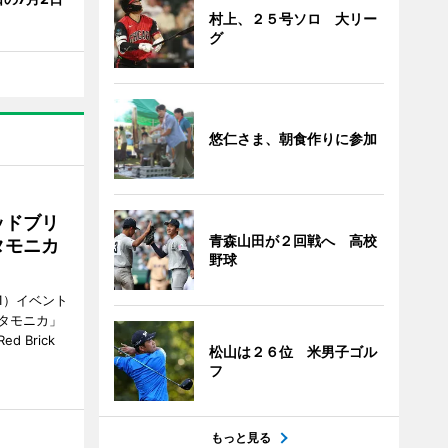
村上、２５号ソロ 大リー
グ
悠仁さま、朝食作りに参加
ッドブリ
青森山田が２回戦へ 高校
タモニカ
野球
1）イベント
タモニカ」
 Brick
松山は２６位 米男子ゴル
フ
もっと見る