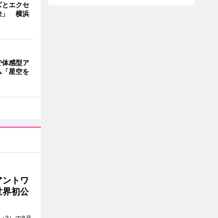
ズとエクセ
決」 横浜
で体感型ア
ム「星空を
アントワ
世界初公