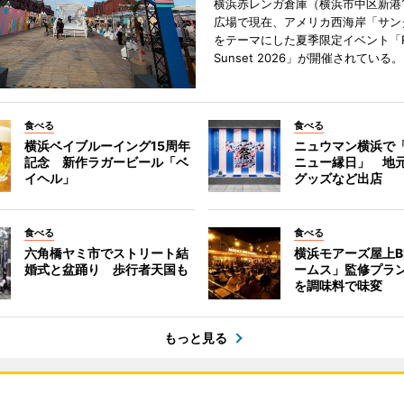
横浜赤レンガ倉庫（横浜市中区新港
広場で現在、アメリカ西海岸「サン
をテーマにした夏季限定イベント「Red
Sunset 2026」が開催されている。
食べる
食べる
横浜ベイブルーイング15周年
ニュウマン横浜で
記念 新作ラガービール「ベ
ニュー縁日」 地
イヘル」
グッズなど出店
食べる
食べる
六角橋ヤミ市でストリート結
横浜モアーズ屋上B
婚式と盆踊り 歩行者天国も
ームス」監修プラ
を調味料で味変
もっと見る