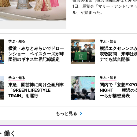
横浜美術館（横浜市西区みなとみら
1日、展覧会「マリー・アントワネ
ル」が始まった。
学ぶ・知る
学ぶ・知る
横浜・みなとみらいでドロー
横浜エクセレンス
ンショー ベイスターズが球
表敬訪問 来季は
団初のギネス世界記録認定
ナでも試合開催
学ぶ・知る
学ぶ・知る
東急、園芸博に向け企画列車
関内で「妄想EXP
「GREEN LIFESTYLE
NIGHT」 横浜
TRAIN」を運行
ーらが構想発表
もっと見る
・働く