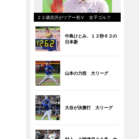
２２歳吉沢がツアー初Ｖ 女子ゴルフ
中島ひとみ、１２秒６２の
日本新
山本の力投 大リーグ
大谷が決勝打 大リーグ