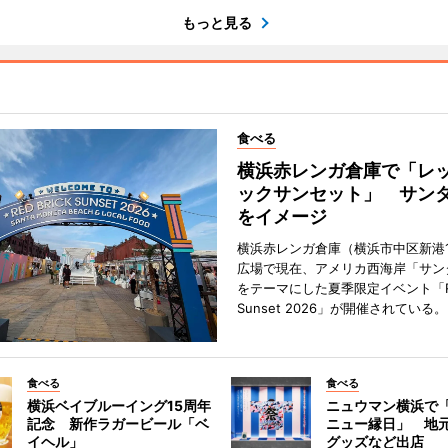
もっと見る
食べる
横浜赤レンガ倉庫で「レ
ックサンセット」 サン
をイメージ
横浜赤レンガ倉庫（横浜市中区新港
広場で現在、アメリカ西海岸「サン
をテーマにした夏季限定イベント「Red
Sunset 2026」が開催されている。
食べる
食べる
横浜ベイブルーイング15周年
ニュウマン横浜で
記念 新作ラガービール「ベ
ニュー縁日」 地
イヘル」
グッズなど出店