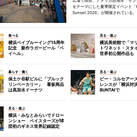
広場で現在、アメリカ西海岸「サン
をテーマにした夏季限定イベント「Red
Sunset 2026」が開催されている。
食べる
見る・遊ぶ
横浜ベイブルーイング15周年
横浜美術館で「マ
記念 新作ラガービール「ベ
トワネット・スタ
イヘル」
世界初公開作品も
暮らす・働く
見る・遊ぶ
保土ケ谷駅ビルに「ブルック
ビー・コルセアー
リンベーカリー」 看板商品
レンスが「横浜対
は高加水ドーナツ
BUNTAIで
見る・遊ぶ
横浜・みなとみらいでドロー
ンショー ベイスターズが球
団初のギネス世界記録認定