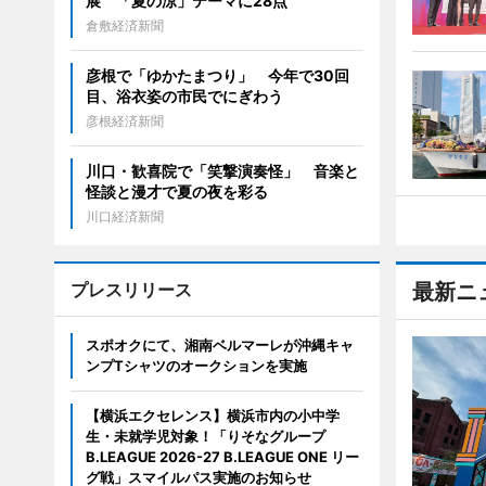
展 「夏の涼」テーマに28点
倉敷経済新聞
彦根で「ゆかたまつり」 今年で30回
目、浴衣姿の市民でにぎわう
彦根経済新聞
川口・歓喜院で「笑撃演奏怪」 音楽と
怪談と漫才で夏の夜を彩る
川口経済新聞
プレスリリース
最新ニ
スポオクにて、湘南ベルマーレが沖縄キャ
ンプTシャツのオークションを実施
【横浜エクセレンス】横浜市内の小中学
生・未就学児対象！「りそなグループ
B.LEAGUE 2026-27 B.LEAGUE ONE リー
グ戦」スマイルパス実施のお知らせ