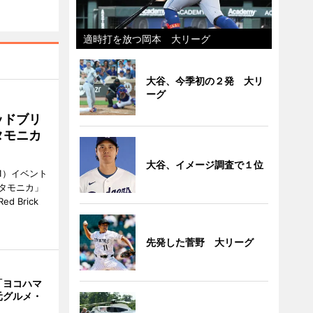
適時打を放つ岡本 大リーグ
大谷、今季初の２発 大リ
ーグ
ッドブリ
タモニカ
大谷、イメージ調査で１位
1）イベント
タモニカ」
 Brick
先発した菅野 大リーグ
「ヨコハマ
元グルメ・