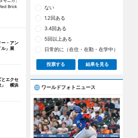
タモニカ」
 Brick
ない
1.2回ある
3.4回ある
5回以上ある
リー・アン
イル」展
日常的に（在住・在勤・在学中）
投票する
結果を見る
ズとエクセ
決」 横浜
ワールドフォトニュース