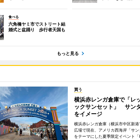
食べる
六角橋ヤミ市でストリート結
婚式と盆踊り 歩行者天国も
もっと見る
買う
横浜赤レンガ倉庫で「レ
ックサンセット」 サン
をイメージ
横浜赤レンガ倉庫（横浜市中区新港
広場で現在、アメリカ西海岸「サン
をテーマにした夏季限定イベント「Red