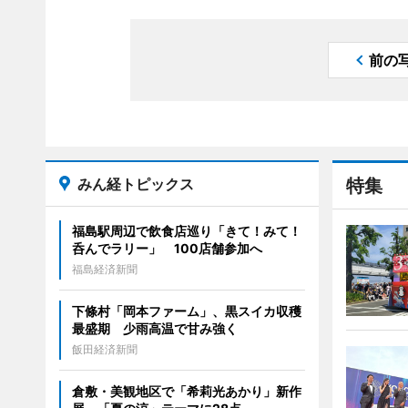
前の
みん経トピックス
特集
福島駅周辺で飲食店巡り「きて！みて！
呑んでラリー」 100店舗参加へ
福島経済新聞
下條村「岡本ファーム」、黒スイカ収穫
最盛期 少雨高温で甘み強く
飯田経済新聞
倉敷・美観地区で「希莉光あかり」新作