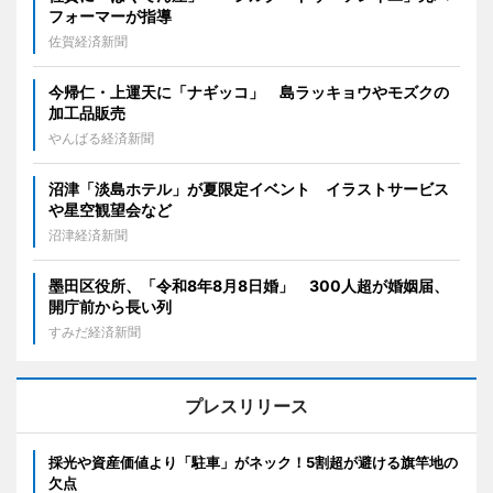
フォーマーが指導
佐賀経済新聞
今帰仁・上運天に「ナギッコ」 島ラッキョウやモズクの
加工品販売
やんばる経済新聞
沼津「淡島ホテル」が夏限定イベント イラストサービス
や星空観望会など
沼津経済新聞
墨田区役所、「令和8年8月8日婚」 300人超が婚姻届、
開庁前から長い列
すみだ経済新聞
プレスリリース
採光や資産価値より「駐車」がネック！5割超が避ける旗竿地の
欠点