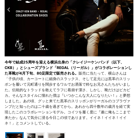
今年で結成25周年を迎える横浜出身の「クレイジーケンバンド（以下、
CKB）」とシューズブランド「REGAL（リーガル）」がコラボレーションし
た革靴が4月下旬、80足限定で販売される。
販売に当たって、横山さんは
「子供の頃、カーコートに細身のスラックス、そして足元には黒革のスリッ
ポンを履いて元町通りを闊歩するワルでお洒落で粋なお兄さんたちがいまし
た。伝統的なトラッドを敢えてラフに着崩す潔さ、しかし、靴だけはピカピ
カ。そんなスタイルに憧れた僕は『いつかこんな大人になりたい！』と夢想
しました。あの頃、グッと来てた黒革のスリッポンがリーガルのコブラヴァ
ンプだと知ったのは二十歳を過ぎてから。あれから四十数年の歳月を経て実
現したこのコラボレーションモデル。コイツを履く度に『遂に俺もここまで
来たか』なんて気分に浸る今日この頃であります。イイネ！イイネ！イイ
ネ！」とコメントしている。