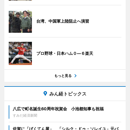
台湾、中国軍上陸阻止へ演習
プロ野球・日本ハム０―６楽天
もっと見る
みん経トピックス
八広で町名誕生60周年祝賀会 小池都知事も祝福
すみだ経済新聞
佐賀に「ばくてん屋」 「シルク・ドゥ・ソレイユ」元パ