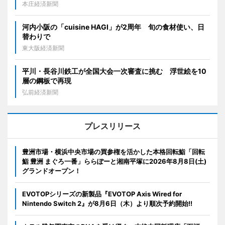
本庄経済新聞
河内小阪の「cuisine HAGI」が2周年 旬の食材使い、日
替わりで
東大阪経済新聞
平川・長谷川鉄工が全国大会一次審査に挑む 浮世絵を10
層の鋼板で再現
弘前経済新聞
プレスリリース
豊洲市場・横浜中央市場の買参権を活かした本格回転鮨「回転
鮨 豊洲 まぐろ一番」ららぽーと湘南平塚に2026年8月8日(土)
グランドオープン！
EVOTOPシリーズの新製品『EVOTOP Axis Wired for
Nintendo Switch 2』が8月6日（木）より順次予約開始!!