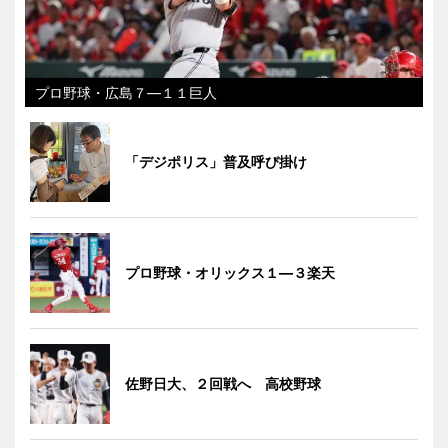
プロ野球・広島７―１１巨人
「デジポリス」普及呼び掛け
プロ野球・オリックス１―３楽天
佐野日大、２回戦へ 高校野球