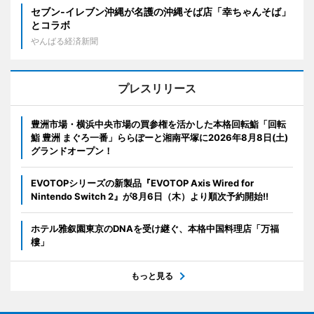
セブン‐イレブン沖縄が名護の沖縄そば店「幸ちゃんそば」
とコラボ
やんばる経済新聞
プレスリリース
豊洲市場・横浜中央市場の買参権を活かした本格回転鮨「回転
鮨 豊洲 まぐろ一番」ららぽーと湘南平塚に2026年8月8日(土)
グランドオープン！
EVOTOPシリーズの新製品『EVOTOP Axis Wired for
Nintendo Switch 2』が8月6日（木）より順次予約開始!!
ホテル雅叙園東京のDNAを受け継ぐ、本格中国料理店「万福
樓」
もっと見る