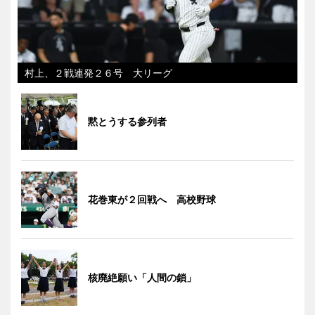
村上、２戦連発２６号 大リーグ
黙とうする参列者
花巻東が２回戦へ 高校野球
核廃絶願い「人間の鎖」