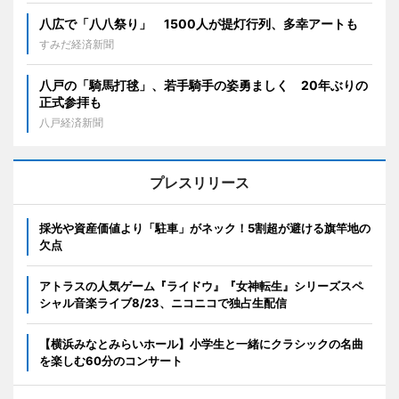
八広で「八八祭り」 1500人が提灯行列、多幸アートも
すみだ経済新聞
八戸の「騎馬打毬」、若手騎手の姿勇ましく 20年ぶりの
正式参拝も
八戸経済新聞
プレスリリース
採光や資産価値より「駐車」がネック！5割超が避ける旗竿地の
欠点
アトラスの人気ゲーム『ライドウ』『女神転生』シリーズスペ
シャル音楽ライブ8/23、ニコニコで独占生配信
【横浜みなとみらいホール】小学生と一緒にクラシックの名曲
を楽しむ60分のコンサート