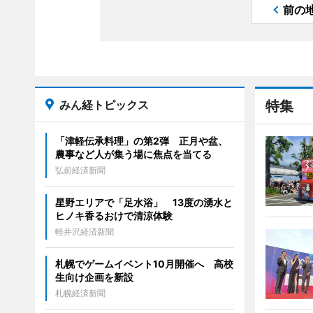
前の
みん経トピックス
特集
「津軽伝承料理」の第2弾 正月や盆、
農事など人が集う場に焦点を当てる
弘前経済新聞
星野エリアで「足水浴」 13度の湧水と
ヒノキ香るおけで清涼体験
軽井沢経済新聞
札幌でゲームイベント10月開催へ 高校
生向け企画を新設
札幌経済新聞