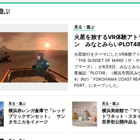
遊ぶ
見る・遊ぶ
火星を旅するVR体験アト
ン みなとみらいPLOT4
火星旅行をテーマにしたVR体験ア
「THE SUNSET OF MARS（ザ
ブマーズ）」が8月8日、みなとみ
業施設「PLOT48」（横浜市西区み
4）内の「YOKOHAMA COAST REA
PORT」にオープンした。
見る・遊ぶ
見る・遊ぶ
横浜赤レンガ倉庫で「レッド
横浜美術館で「マ
ブリックサンセット」 サン
トワネット・スタ
タモニカをイメージ
世界初公開作品も