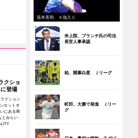
張本美和、４強入り
米上院、ブランチ氏の司法
長官人事承認
柏、開幕白星 Ｊリーグ
ラクショ
8に登場
トラクション
町田、大勝で発進 Ｊリー
・サンセットオ
グ
らいにある商
なとみらい
LITY