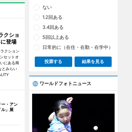
ない
1.2回ある
3.4回ある
ラクショ
5回以上ある
8に登場
日常的に（在住・在勤・在学中）
トラクション
・サンセットオ
投票する
結果を見る
らいにある商
なとみらい
LITY
ワールドフォトニュース
リー・アン
イル」展