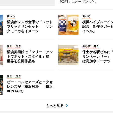
PORT」にオープンした。
食べる
食べる
横浜赤レンガ倉庫で「レッド
横浜ベイブルーイン
ブリックサンセット」 サン
記念 新作ラガー
タモニカをイメージ
イヘル」
見る・遊ぶ
暮らす・働く
横浜美術館で「マリー・アン
保土ケ谷駅ビルに
トワネット・スタイル」展
リンベーカリー」
世界初公開作品も
は高加水ドーナツ
見る・遊ぶ
ビー・コルセアーズとエクセ
レンスが「横浜対決」 横浜
BUNTAIで
もっと見る