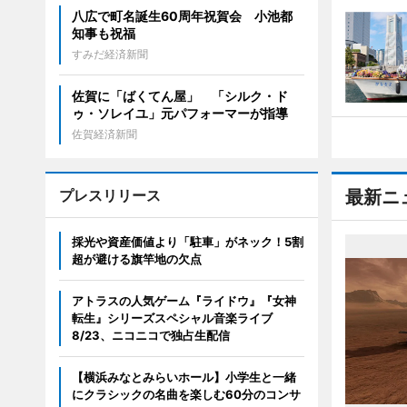
八広で町名誕生60周年祝賀会 小池都
知事も祝福
すみだ経済新聞
佐賀に「ばくてん屋」 「シルク・ド
ゥ・ソレイユ」元パフォーマーが指導
佐賀経済新聞
プレスリリース
最新ニ
採光や資産価値より「駐車」がネック！5割
超が避ける旗竿地の欠点
アトラスの人気ゲーム『ライドウ』『女神
転生』シリーズスペシャル音楽ライブ
8/23、ニコニコで独占生配信
【横浜みなとみらいホール】小学生と一緒
にクラシックの名曲を楽しむ60分のコンサ