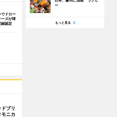
日本、豪州に惜敗 ラグビ
ー
いでドロー
ターズが球
もっと見る
記録認定
ッドブリ
タモニカ