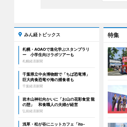
みん経トピックス
特集
札幌・AOAOで進化学ぶスタンプラリ
ー 小学生向けラボツアーも
札幌経済新聞
千葉県立中央博物館で「ちば恐竜博」
巨大肉食恐竜や海の捕食者も
千葉経済新聞
岩木山神社向かいに「お山の花彩食堂 龍
の憩」 和食職人の夫婦が経営
弘前経済新聞
浅草・松が谷にニットカフェ「ito-