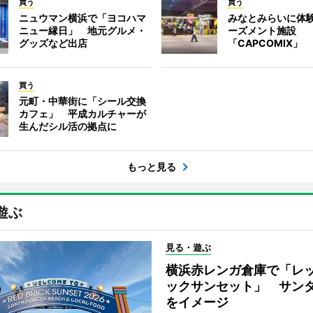
買う
買う
ニュウマン横浜で「ヨコハマ
みなとみらいに体
ニュー縁日」 地元グルメ・
ーズメント施設
グッズなど出店
「CAPCOMIX」
買う
元町・中華街に「シール交換
カフェ」 平成カルチャーが
生んだシル活の拠点に
もっと見る
遊ぶ
見る・遊ぶ
横浜赤レンガ倉庫で「レ
ックサンセット」 サン
をイメージ