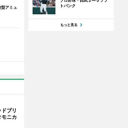
プロ野球・西武２―５ソフ
トバンク
験型アミュ
もっと見る
ッドブリ
タモニカ