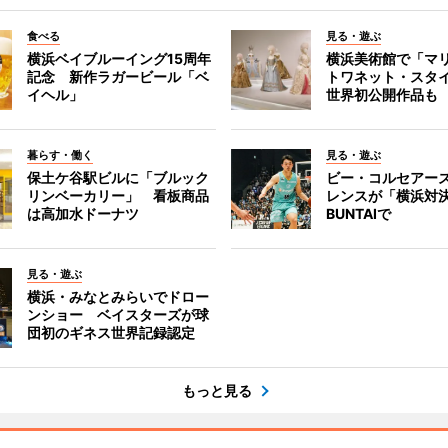
食べる
見る・遊ぶ
横浜ベイブルーイング15周年
横浜美術館で「マ
記念 新作ラガービール「ベ
トワネット・スタ
イヘル」
世界初公開作品も
暮らす・働く
見る・遊ぶ
保土ケ谷駅ビルに「ブルック
ビー・コルセアー
リンベーカリー」 看板商品
レンスが「横浜対
は高加水ドーナツ
BUNTAIで
見る・遊ぶ
横浜・みなとみらいでドロー
ンショー ベイスターズが球
団初のギネス世界記録認定
もっと見る