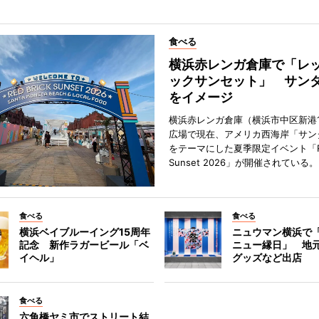
食べる
横浜赤レンガ倉庫で「レ
ックサンセット」 サン
をイメージ
横浜赤レンガ倉庫（横浜市中区新港
広場で現在、アメリカ西海岸「サン
をテーマにした夏季限定イベント「Red
Sunset 2026」が開催されている。
食べる
食べる
横浜ベイブルーイング15周年
ニュウマン横浜で
記念 新作ラガービール「ベ
ニュー縁日」 地
イヘル」
グッズなど出店
食べる
六角橋ヤミ市でストリート結