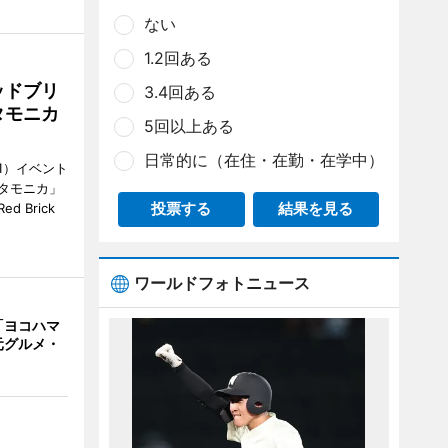
ない
1.2回ある
ッドブリ
3.4回ある
タモニカ
5回以上ある
日常的に（在住・在勤・在学中）
1）イベント
タモニカ」
投票する
結果を見る
 Brick
ワールドフォトニュース
「ヨコハマ
元グルメ・