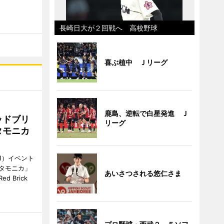
長崎日大が２回戦へ 高校野球
喜ぶ植中 Ｊリーグ
鹿島、逆転で白星発進 Ｊ
ッドブリ
リーグ
タモニカ
1）イベント
タモニカ」
あいさつされる悠仁さま
 Brick