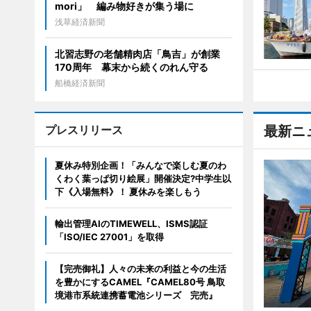
mori」 編み物好きが集う場に
浅草経済新聞
北習志野の老舗精肉店「鳥吉」が創業
170周年 幕末から続くのれん守る
船橋経済新聞
プレスリリース
最新ニ
夏休み特別企画！「みんなで楽しむ夏のわ
くわく葉っぱ切り絵展」開催決定?中学生以
下《入場無料》！ 夏休みを楽しもう
輸出管理AIのTIMEWELL、ISMS認証
「ISO/IEC 27001」を取得
【完売御礼】人々の未来の利益と今の生活
を豊かにするCAMEL『CAMEL80号 鳥取
境港市系統連携蓄電池シリーズ 完売』