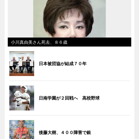
小川真由美さん死去、８６歳
日本被団協が結成７０年
日南学園が２回戦へ 高校野球
後藤大樹、４００障害で銀