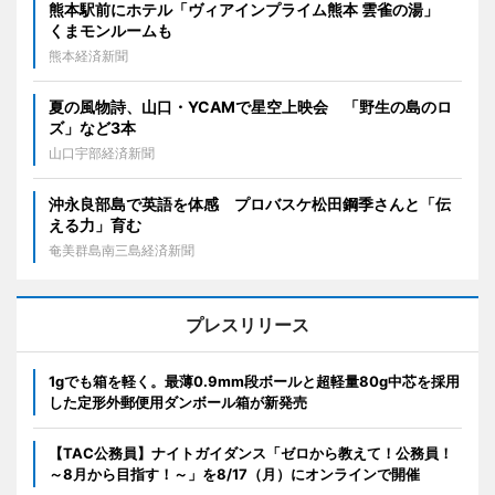
熊本駅前にホテル「ヴィアインプライム熊本 雲雀の湯」
くまモンルームも
熊本経済新聞
夏の風物詩、山口・YCAMで星空上映会 「野生の島のロ
ズ」など3本
山口宇部経済新聞
沖永良部島で英語を体感 プロバスケ松田鋼季さんと「伝
える力」育む
奄美群島南三島経済新聞
プレスリリース
1gでも箱を軽く。最薄0.9mm段ボールと超軽量80g中芯を採用
した定形外郵便用ダンボール箱が新発売
【TAC公務員】ナイトガイダンス「ゼロから教えて！公務員！
～8月から目指す！～」を8/17（月）にオンラインで開催