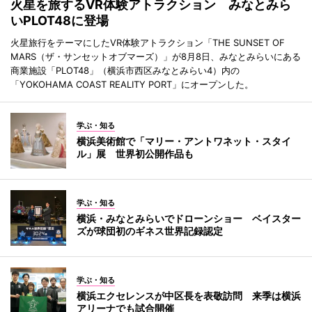
火星を旅するVR体験アトラクション みなとみら
いPLOT48に登場
火星旅行をテーマにしたVR体験アトラクション「THE SUNSET OF
MARS（ザ・サンセットオブマーズ）」が8月8日、みなとみらいにある
商業施設「PLOT48」（横浜市西区みなとみらい4）内の
「YOKOHAMA COAST REALITY PORT」にオープンした。
学ぶ・知る
横浜美術館で「マリー・アントワネット・スタイ
ル」展 世界初公開作品も
学ぶ・知る
横浜・みなとみらいでドローンショー ベイスター
ズが球団初のギネス世界記録認定
学ぶ・知る
横浜エクセレンスが中区長を表敬訪問 来季は横浜
アリーナでも試合開催