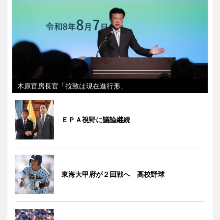
木原官房長官「拉致は現在進行形」
ＥＰＡ視野に議論継続
東海大甲府が２回戦へ 高校野球