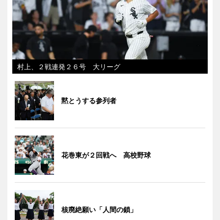
村上、２戦連発２６号 大リーグ
黙とうする参列者
花巻東が２回戦へ 高校野球
核廃絶願い「人間の鎖」