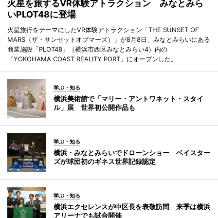
火星を旅するVR体験アトラクション みなとみら
いPLOT48に登場
火星旅行をテーマにしたVR体験アトラクション「THE SUNSET OF
MARS（ザ・サンセットオブマーズ）」が8月8日、みなとみらいにある
商業施設「PLOT48」（横浜市西区みなとみらい4）内の
「YOKOHAMA COAST REALITY PORT」にオープンした。
学ぶ・知る
横浜美術館で「マリー・アントワネット・スタイ
ル」展 世界初公開作品も
学ぶ・知る
横浜・みなとみらいでドローンショー ベイスター
ズが球団初のギネス世界記録認定
学ぶ・知る
横浜エクセレンスが中区長を表敬訪問 来季は横浜
アリーナでも試合開催