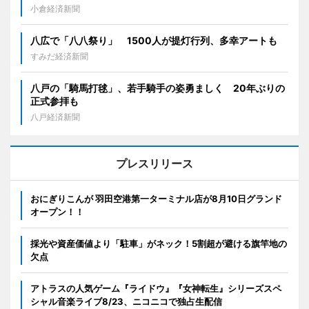
小倉経済新聞
八広で「八八祭り」 1500人が提灯行列、多幸アートも
すみだ経済新聞
八戸の「騎馬打毬」、若手騎手の姿勇ましく 20年ぶりの
正式参拝も
八戸経済新聞
プレスリリース
おにぎりこんが 羽田空港第一ターミナル店が8月10日グランド
オープン！！
採光や資産価値より「駐車」がネック！5割超が避ける旗竿地の
欠点
アトラスの人気ゲーム『ライドウ』『女神転生』シリーズスペ
シャル音楽ライブ8/23、ニコニコで独占生配信