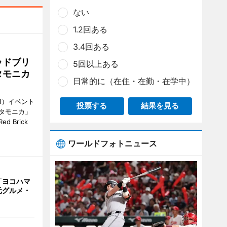
ない
1.2回ある
3.4回ある
ッドブリ
5回以上ある
タモニカ
日常的に（在住・在勤・在学中）
1）イベント
投票する
結果を見る
タモニカ」
 Brick
ワールドフォトニュース
「ヨコハマ
元グルメ・