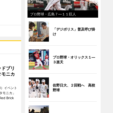
プロ野球・広島７―１１巨人
「デジポリス」普及呼び掛
け
プロ野球・オリックス１―
３楽天
ッドブリ
タモニカ
佐野日大、２回戦へ 高校
1）イベント
野球
タモニカ」
 Brick