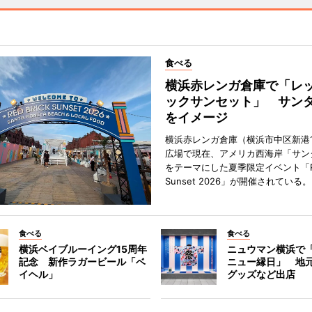
食べる
横浜赤レンガ倉庫で「レ
ックサンセット」 サン
をイメージ
横浜赤レンガ倉庫（横浜市中区新港
広場で現在、アメリカ西海岸「サン
をテーマにした夏季限定イベント「Red
Sunset 2026」が開催されている。
食べる
食べる
横浜ベイブルーイング15周年
ニュウマン横浜で
記念 新作ラガービール「ベ
ニュー縁日」 地
イヘル」
グッズなど出店