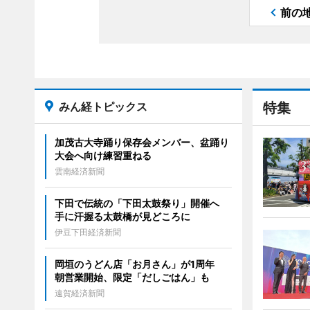
前の
みん経トピックス
特集
加茂古大寺踊り保存会メンバー、盆踊り
大会へ向け練習重ねる
雲南経済新聞
下田で伝統の「下田太鼓祭り」開催へ
手に汗握る太鼓橋が見どころに
伊豆下田経済新聞
岡垣のうどん店「お月さん」が1周年
朝営業開始、限定「だしごはん」も
遠賀経済新聞