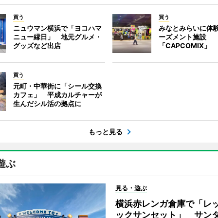
買う
買う
ニュウマン横浜で「ヨコハマ
みなとみらいに体
ニュー縁日」 地元グルメ・
ーズメント施設
グッズなど出店
「CAPCOMIX」
買う
元町・中華街に「シール交換
カフェ」 平成カルチャーが
生んだシル活の拠点に
もっと見る
遊ぶ
見る・遊ぶ
横浜赤レンガ倉庫で「レ
ックサンセット」 サン