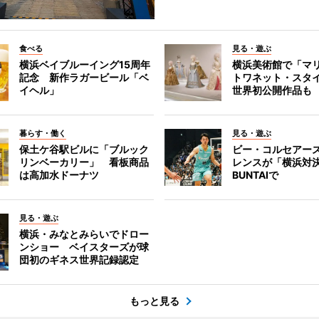
食べる
見る・遊ぶ
横浜ベイブルーイング15周年
横浜美術館で「マ
記念 新作ラガービール「ベ
トワネット・スタ
イヘル」
世界初公開作品も
暮らす・働く
見る・遊ぶ
保土ケ谷駅ビルに「ブルック
ビー・コルセアー
リンベーカリー」 看板商品
レンスが「横浜対
は高加水ドーナツ
BUNTAIで
見る・遊ぶ
横浜・みなとみらいでドロー
ンショー ベイスターズが球
団初のギネス世界記録認定
もっと見る