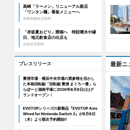
高崎「ラーメン」リニューアル新店
「ワンタン麺」看板メニューへ
高崎前橋経済新聞
「赤坂夏おどり」開催へ 特設噴水や縁
日、地元飲食店の出店も
赤坂経済新聞
プレスリリース
最新ニ
豊洲市場・横浜中央市場の買参権を活かし
た本格回転鮨「回転鮨 豊洲 まぐろ一番」ら
らぽーと湘南平塚に2026年8月8日(土)グ
ランドオープン！
EVOTOPシリーズの新製品『EVOTOP Axis
Wired for Nintendo Switch 2』が8月6日
（木）より順次予約開始!!