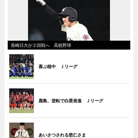
長崎日大が２回戦へ 高校野球
喜ぶ植中 Ｊリーグ
鹿島、逆転で白星発進 Ｊリーグ
あいさつされる悠仁さま