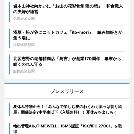
岩木山神社向かいに「お山の花彩食堂 龍の憩」 和食職人
の夫婦が経営
弘前経済新聞
浅草・松が谷にニットカフェ「ito-mori」 編み物好きが
集う場に
浅草経済新聞
北習志野の老舗精肉店「鳥吉」が創業170周年 幕末から
続くのれん守る
船橋経済新聞
プレスリリース
夏休み特別企画！「みんなで楽しむ夏のわくわく葉っぱ切り絵
展」開催決定?中学生以下《入場無料》！ 夏休みを楽しもう
輸出管理AIのTIMEWELL、ISMS認証「ISO/IEC 27001」を取
得