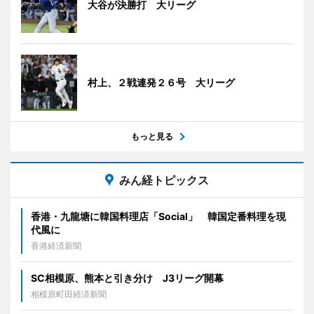
大谷が決勝打 大リーグ
村上、２戦連発２６号 大リーグ
もっと見る
みん経トピックス
香港・九龍塘に韓国料理店「Social」 韓国定番料理を現
代風に
香港経済新聞
SC相模原、熊本と引き分け J3リーグ開幕
相模原町田経済新聞