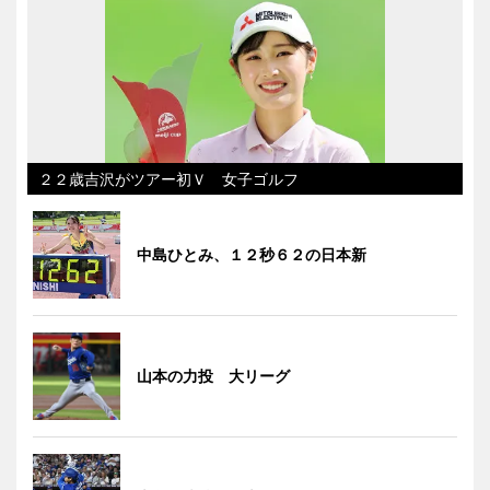
２２歳吉沢がツアー初Ｖ 女子ゴルフ
中島ひとみ、１２秒６２の日本新
山本の力投 大リーグ