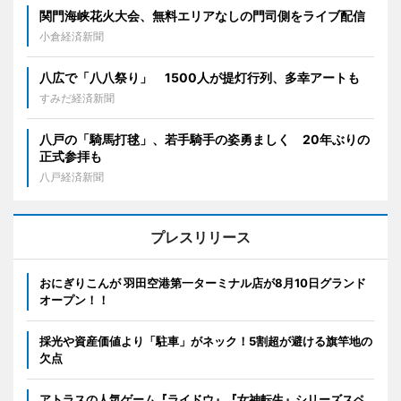
関門海峡花火大会、無料エリアなしの門司側をライブ配信
小倉経済新聞
八広で「八八祭り」 1500人が提灯行列、多幸アートも
すみだ経済新聞
八戸の「騎馬打毬」、若手騎手の姿勇ましく 20年ぶりの
正式参拝も
八戸経済新聞
プレスリリース
おにぎりこんが 羽田空港第一ターミナル店が8月10日グランド
オープン！！
採光や資産価値より「駐車」がネック！5割超が避ける旗竿地の
欠点
アトラスの人気ゲーム『ライドウ』『女神転生』シリーズスペ