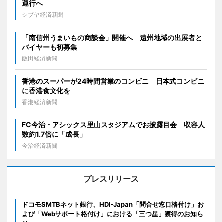
運行へ
シブヤ経済新聞
「南信州うまいもの商談会」開催へ 遠州地域の出展者と
バイヤーも初募集
飯田経済新聞
香港のスーパーが24時間営業のコンビニ 日本式コンビニ
に香港食文化を
香港経済新聞
FC今治・アシックス里山スタジアムでお披露目会 収容人
数約1.7倍に「成長」
今治経済新聞
プレスリリース
ドコモSMTBネット銀行、HDI-Japan「問合せ窓口格付け」お
よび「Webサポート格付け」における「三つ星」獲得のお知ら