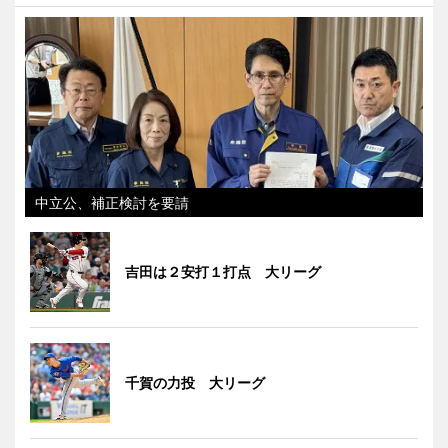
中立公、補正検討を要請
吉田は２安打１打点 大リーグ
千賀の力投 大リーグ