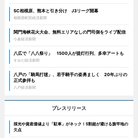
SC相模原、熊本と引き分け J3リーグ開幕
相模原町田経済新聞
関門海峡花火大会、無料エリアなしの門司側をライブ配信
小倉経済新聞
八広で「八八祭り」 1500人が提灯行列、多幸アートも
すみだ経済新聞
八戸の「騎馬打毬」、若手騎手の姿勇ましく 20年ぶりの
正式参拝も
八戸経済新聞
プレスリリース
採光や資産価値より「駐車」がネック！5割超が避ける旗竿地の
欠点