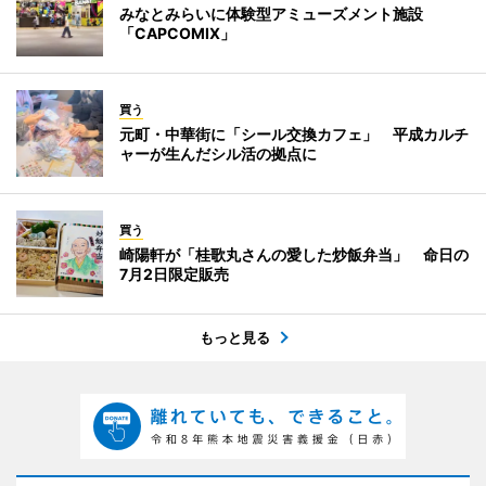
みなとみらいに体験型アミューズメント施設
「CAPCOMIX」
買う
元町・中華街に「シール交換カフェ」 平成カルチ
ャーが生んだシル活の拠点に
買う
崎陽軒が「桂歌丸さんの愛した炒飯弁当」 命日の
7月2日限定販売
もっと見る