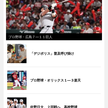
プロ野球・広島７―１１巨人
「デジポリス」普及呼び掛け
プロ野球・オリックス１―３楽天
佐野日大、２回戦へ 高校野球