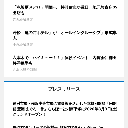
「赤坂夏おどり」開催へ 特設噴水や縁日、地元飲食店の
出店も
赤坂経済新聞
若松「亀の井ホテル」が「オールインクルーシブ」形式導
入
小倉経済新聞
六本木で「ハイキュー！！」体験イベント 内覧会に柳田
将洋選手も
六本木経済新聞
プレスリリース
豊洲市場・横浜中央市場の買参権を活かした本格回転鮨「回転
鮨 豊洲 まぐろ一番」ららぽーと湘南平塚に2026年8月8日(土)
グランドオープン！
EVOTOPシリーズの新製品『EVOTOP Axis Wired for