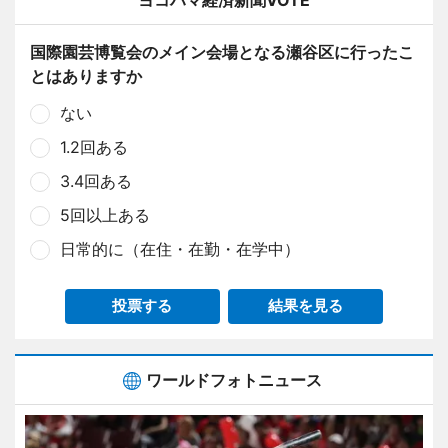
ヨコハマ経済新聞VOTE
国際園芸博覧会のメイン会場となる瀬谷区に行ったこ
とはありますか
ない
1.2回ある
3.4回ある
5回以上ある
日常的に（在住・在勤・在学中）
投票する
結果を見る
ワールドフォトニュース