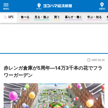
33°C
食べる
見る・遊ぶ
買う
暮らす・働く
学ぶ・知る
2007.03.20
赤レンガ倉庫が5周年―14万3千本の花でフラ
ワーガーデン