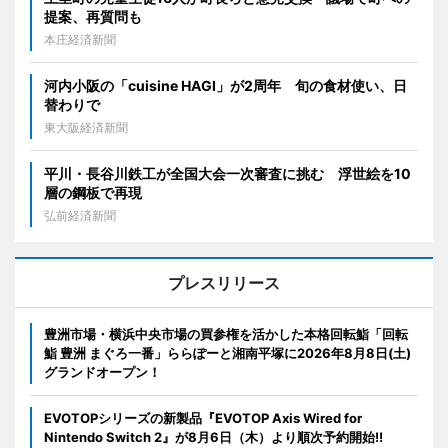
提案、再質問も
本庄経済新聞
河内小阪の「cuisine HAGI」が2周年 旬の食材使い、日
替わりで
東大阪経済新聞
平川・長谷川鉄工が全国大会一次審査に挑む 浮世絵を10
層の鋼板で再現
弘前経済新聞
プレスリリース
豊洲市場・横浜中央市場の買参権を活かした本格回転鮨「回転
鮨 豊洲 まぐろ一番」ららぽーと湘南平塚に2026年8月8日(土)
グランドオープン！
EVOTOPシリーズの新製品『EVOTOP Axis Wired for
Nintendo Switch 2』が8月6日（木）より順次予約開始!!