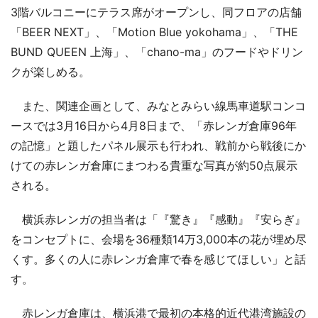
3階バルコニーにテラス席がオープンし、同フロアの店舗
「BEER NEXT」、「Motion Blue yokohama」、「THE
BUND QUEEN 上海」、「chano-ma」のフードやドリン
クが楽しめる。
また、関連企画として、みなとみらい線馬車道駅コンコ
ースでは3月16日から4月8日まで、「赤レンガ倉庫96年
の記憶」と題したパネル展示も行われ、戦前から戦後にか
けての赤レンガ倉庫にまつわる貴重な写真が約50点展示
される。
横浜赤レンガの担当者は「『驚き』『感動』『安らぎ』
をコンセプトに、会場を36種類14万3,000本の花が埋め尽
くす。多くの人に赤レンガ倉庫で春を感じてほしい」と話
す。
赤レンガ倉庫は、横浜港で最初の本格的近代港湾施設の