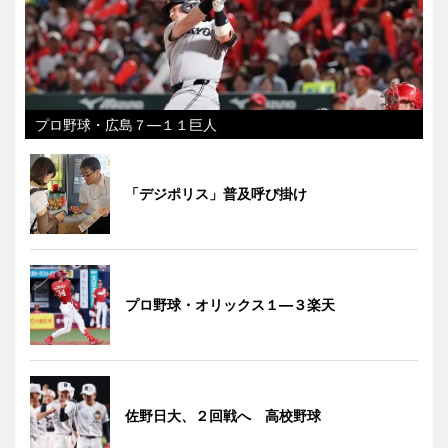
プロ野球・広島７―１１巨人
「デジポリス」普及呼び掛け
プロ野球・オリックス１―３楽天
佐野日大、２回戦へ 高校野球