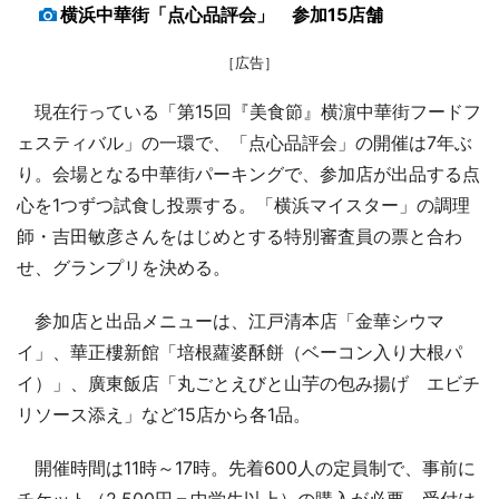
横浜中華街「点心品評会」 参加15店舗
［広告］
現在行っている「第15回『美食節』横濵中華街フードフ
ェスティバル」の一環で、「点心品評会」の開催は7年ぶ
り。会場となる中華街パーキングで、参加店が出品する点
心を1つずつ試食し投票する。「横浜マイスター」の調理
師・吉田敏彦さんをはじめとする特別審査員の票と合わ
せ、グランプリを決める。
参加店と出品メニューは、江戸清本店「金華シウマ
イ」、華正樓新館「培根蘿婆酥餅（ベーコン入り大根パ
イ）」、廣東飯店「丸ごとえびと山芋の包み揚げ エビチ
リソース添え」など15店から各1品。
開催時間は11時～17時。先着600人の定員制で、事前に