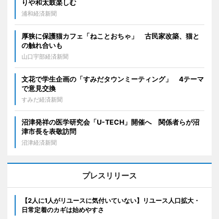
りや和太鼓楽しむ
浦和経済新聞
厚狭に保護猫カフェ「ねことおちゃ」 古民家改築、猫と
の触れ合いも
山口宇部経済新聞
文花で学生企画の「すみだタウンミーティング」 4テーマ
で意見交換
すみだ経済新聞
沼津発祥の医学研究会「U-TECH」開催へ 関係者らが沼
津市長を表敬訪問
沼津経済新聞
プレスリリース
【2人に1人がリユースに気付いていない】リユース人口拡大・
日常定着のカギは始めやすさ