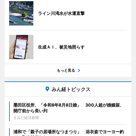
ライン川渇水が水運直撃
生成ＡＩ、被災地照らす
もっと見る
みん経トピックス
墨田区役所、「令和8年8月8日婚」 300人超が婚姻届、
開庁前から長い列
すみだ経済新聞
浦和で「親子の居場所なつまつり」 浴衣姿でヨーヨー釣