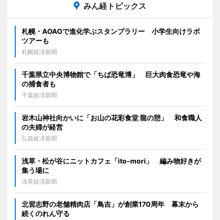
みん経トピックス
札幌・AOAOで進化学ぶスタンプラリー 小学生向けラボ
ツアーも
札幌経済新聞
千葉県立中央博物館で「ちば恐竜博」 巨大肉食恐竜や海
の捕食者も
千葉経済新聞
岩木山神社向かいに「お山の花彩食堂 龍の憩」 和食職人
の夫婦が経営
弘前経済新聞
浅草・松が谷にニットカフェ「ito-mori」 編み物好きが
集う場に
浅草経済新聞
北習志野の老舗精肉店「鳥吉」が創業170周年 幕末から
続くのれん守る