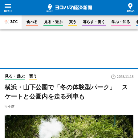
34°C
食べる
見る・遊ぶ
買う
暮らす・働く
学ぶ・知る
見る・遊ぶ
買う
2025.11.15
横浜・山下公園で「冬の体験型パーク」 ス
ケートと公園内を走る列車も
中区