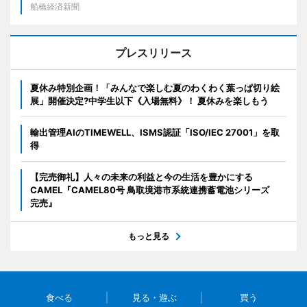
船橋経済新聞
プレスリリース
夏休み特別企画！「みんなで楽しむ夏のわくわく葉っぱ切り絵
展」開催決定?中学生以下《入場無料》！ 夏休みを楽しもう
輸出管理AIのTIMEWELL、ISMS認証「ISO/IEC 27001」を取
得
【完売御礼】人々の未来の利益と今の生活を豊かにする
CAMEL『CAMEL80号 鳥取境港市系統連携蓄電池シリーズ
完売』
もっと見る
食べる
見る・遊ぶ
買う