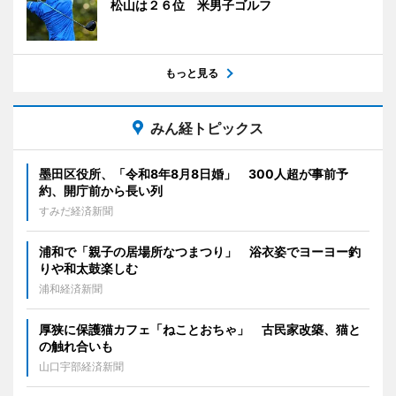
松山は２６位 米男子ゴルフ
もっと見る
みん経トピックス
墨田区役所、「令和8年8月8日婚」 300人超が事前予
約、開庁前から長い列
すみだ経済新聞
浦和で「親子の居場所なつまつり」 浴衣姿でヨーヨー釣
りや和太鼓楽しむ
浦和経済新聞
厚狭に保護猫カフェ「ねことおちゃ」 古民家改築、猫と
の触れ合いも
山口宇部経済新聞