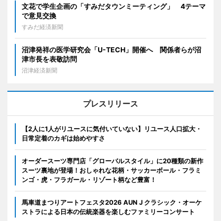
文花で学生企画の「すみだタウンミーティング」 4テーマ
で意見交換
すみだ経済新聞
沼津発祥の医学研究会「U-TECH」開催へ 関係者らが沼
津市長を表敬訪問
沼津経済新聞
プレスリリース
【2人に1人がリユースに気付いていない】リユース人口拡大・
日常定着のカギは始めやすさ
オーダースーツ専門店「グローバルスタイル」に20種類の新作
スーツ裏地が登場！おしゃれな花柄・サッカーボール・フラミ
ンゴ・虎・フラガール・リゾート柄など豊富！
馬車道まつりアートフェスタ2026 AUN J クラシック・オーケ
ストラによる日本の伝統楽器を楽しむファミリーコンサート